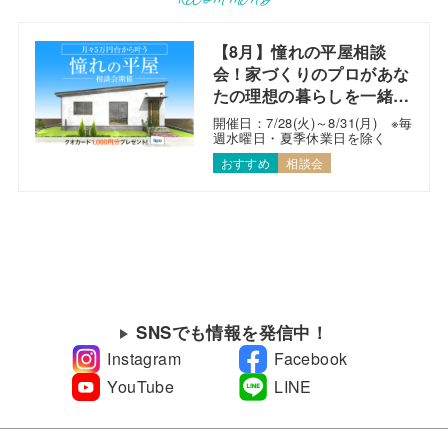
RECOMMEND
【8月】憧れの平屋相談
会！家づくりのプロがあな
たの理想の暮らしを一緒に
考えます！
開催日：7/28(火)～8/31(月) ※毎
週水曜日・夏季休業日を除く
おすすめ
相談会
SNSでも情報を発信中！
Instagram
Facebook
YouTube
LINE