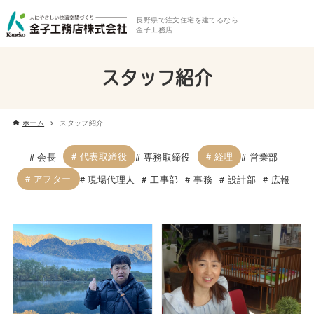
長野県で注文住宅を建てるなら
金子工務店
スタッフ紹介
ホーム
スタッフ紹介
代表取締役
経理
会長
専務取締役
営業部
アフター
現場代理人
工事部
事務
設計部
広報