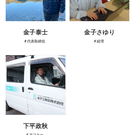
金子泰士
金子さゆり
代表取締役
経理
下平政秋
アフター