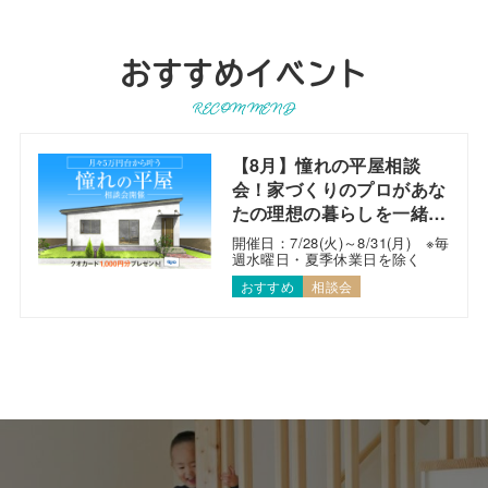
おすすめイベント
RECOMMEND
【8月】憧れの平屋相談
会！家づくりのプロがあな
たの理想の暮らしを一緒に
考えます！
開催日：7/28(火)～8/31(月) ※毎
週水曜日・夏季休業日を除く
おすすめ
相談会