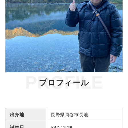
PROFILE
プロフィール
出身地
長野県岡谷市長地
誕生日
S47.12.28