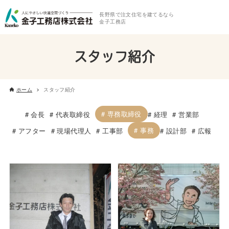
長野県で注文住宅を建てるなら
金子工務店
スタッフ紹介
ホーム
スタッフ紹介
専務取締役
会長
代表取締役
経理
営業部
事務
アフター
現場代理人
工事部
設計部
広報