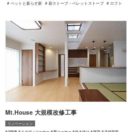
ペットと暮らす家
薪ストーブ・ペレットストーブ
ロフト
Mt.House 大規模改修工事
リノベーション
2階建
スタディコーナー
畳コーナー
吹き抜け
寝室
子供部屋