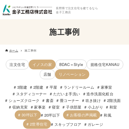
長野県で注文住宅を建てるなら
金子工務店
施工事例
ホーム
施工事例
注文住宅
イノスの家
BDAC＝Style
規格住宅KANAU
店舗
リノベーション
3階建
2階建
平屋
ランドリールーム
家事室
スタディコーナー
ただいま手洗い
造作洗面化粧台
シューズクローク
書斎
畳コーナー
吹き抜け
2階洗面
収納充実
家事楽
寝室
子供部屋
小上がり
和室
30坪以下
お客様の声掲載
20坪以下
和風
2世帯住宅
スキップフロア
ガレージ