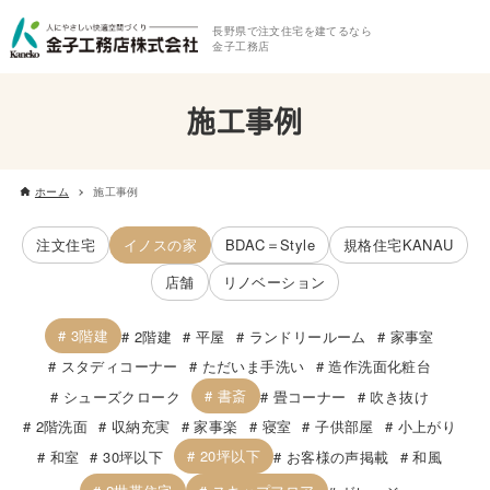
長野県で注文住宅を建てるなら
金子工務店
施工事例
ホーム
施工事例
注文住宅
イノスの家
BDAC＝Style
規格住宅KANAU
店舗
リノベーション
3階建
2階建
平屋
ランドリールーム
家事室
スタディコーナー
ただいま手洗い
造作洗面化粧台
書斎
シューズクローク
畳コーナー
吹き抜け
2階洗面
収納充実
家事楽
寝室
子供部屋
小上がり
20坪以下
和室
30坪以下
お客様の声掲載
和風