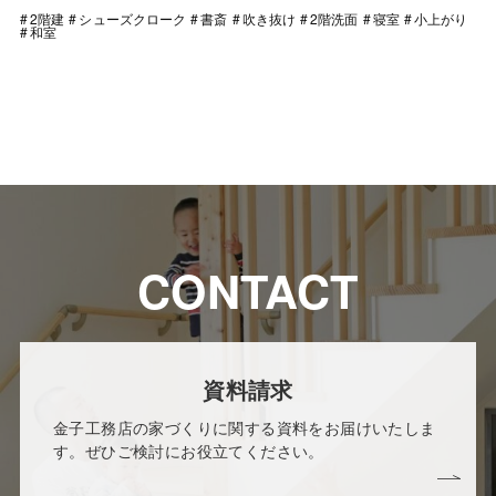
2階建
シューズクローク
書斎
吹き抜け
2階洗面
寝室
小上がり
和室
CONTACT
資料請求
金子工務店の家づくりに関する資料をお届けいたしま
す。ぜひご検討にお役立てください。