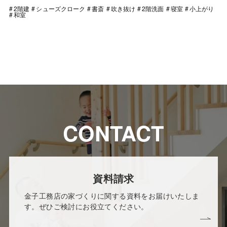
2階建
シューズクローク
書斎
吹き抜け
2階洗面
寝室
小上がり
和室
CONTACT
資料請求
金子工務店の家づくりに関する資料をお届けいたしま
す。ぜひご検討にお役立てください。