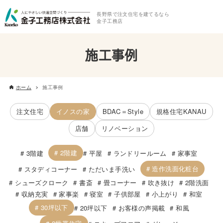
長野県で注文住宅を建てるなら
金子工務店
施工事例
ホーム
施工事例
注文住宅
イノスの家
BDAC＝Style
規格住宅KANAU
店舗
リノベーション
2階建
3階建
平屋
ランドリールーム
家事室
造作洗面化粧台
スタディコーナー
ただいま手洗い
シューズクローク
書斎
畳コーナー
吹き抜け
2階洗面
収納充実
家事楽
寝室
子供部屋
小上がり
和室
30坪以下
20坪以下
お客様の声掲載
和風