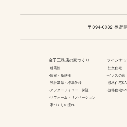
〒394-0082 長
金子工務店の家づくり
ラインナ
-耐震性
-注文住宅
-気密・断熱性
-イノスの家
-設計基準・標準仕様
-規格住宅KA
-アフターフォロー・保証
-規格住宅Sou
-リフォーム・リノベーション
-家づくりの流れ