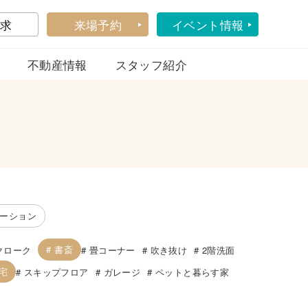
求
来場予約
イベント情報
不動産情報
スタッフ紹介
ーション
書斎
クローク
畳コーナー
吹き抜け
2階洗面
宅
スキップフロア
ガレージ
ペットと暮らす家