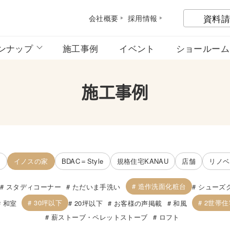
資料請
会社概
要
採用情
報
ンナップ
施工事例
イベント
ショールーム
施工事例
宅
イノスの家
BDAC＝Style
規格住宅KANAU
店舗
リノベ
造作洗面化粧台
スタディコーナー
ただいま手洗い
シューズ
30坪以下
2世帯住
和室
20坪以下
お客様の声掲載
和風
薪ストーブ・ペレットストーブ
ロフト