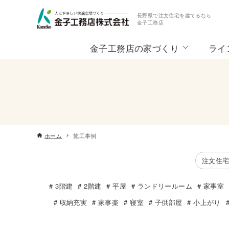
長野県で注文住宅を建てるなら
金子工務店
金子工務店の家づくり
ライ
ホーム
施工事例
注文住
3階建
2階建
平屋
ランドリールーム
家事室
収納充実
家事楽
寝室
子供部屋
小上がり