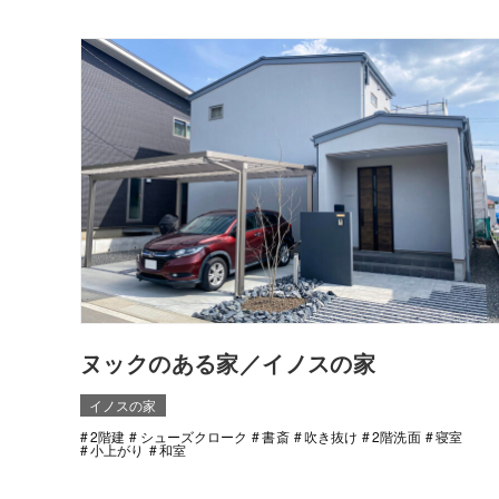
ヌックのある家／イノスの家
イノスの家
2階建
シューズクローク
書斎
吹き抜け
2階洗面
寝室
小上がり
和室