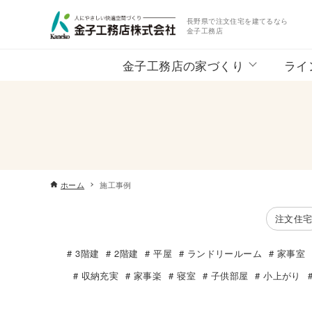
長野県で注文住宅を建てるなら
金子工務店
金子工務店の家づくり
ライ
ホーム
施工事例
注文住
3階建
2階建
平屋
ランドリールーム
家事室
収納充実
家事楽
寝室
子供部屋
小上がり