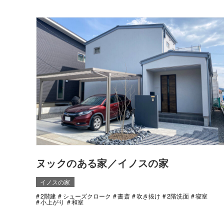
ヌックのある家／イノスの家
イノスの家
2階建
シューズクローク
書斎
吹き抜け
2階洗面
寝室
小上がり
和室