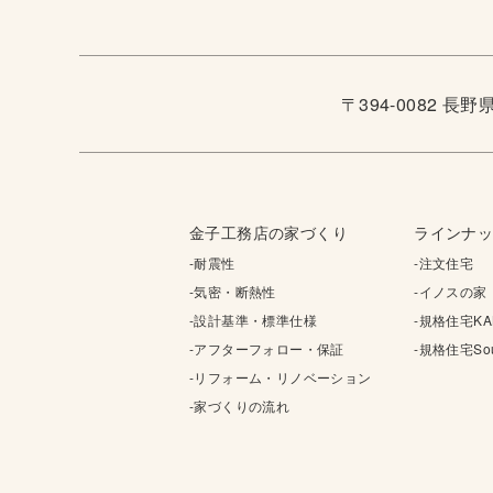
〒394-0082 長
金子工務店の家づくり
ラインナ
-耐震性
-注文住宅
-気密・断熱性
-イノスの家
-設計基準・標準仕様
-規格住宅KA
-アフターフォロー・保証
-規格住宅Sou
-リフォーム・リノベーション
-家づくりの流れ