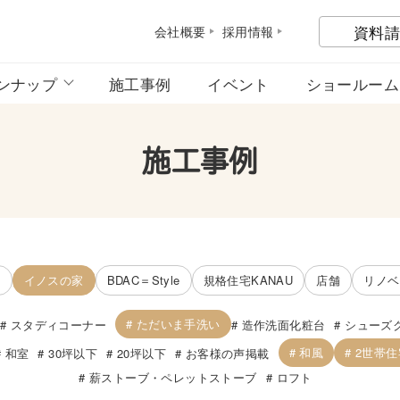
資料請
会社概
要
採用情
報
ンナップ
施工事例
イベント
ショールーム
施工事例
宅
イノスの家
BDAC＝Style
規格住宅KANAU
店舗
リノベ
ただいま手洗い
スタディコーナー
造作洗面化粧台
シューズ
和風
2世帯住
和室
30坪以下
20坪以下
お客様の声掲載
薪ストーブ・ペレットストーブ
ロフト