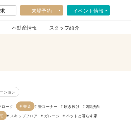
求
来場予約
イベント情報
不動産情報
スタッフ紹介
ーション
書斎
クローク
畳コーナー
吹き抜け
2階洗面
宅
スキップフロア
ガレージ
ペットと暮らす家