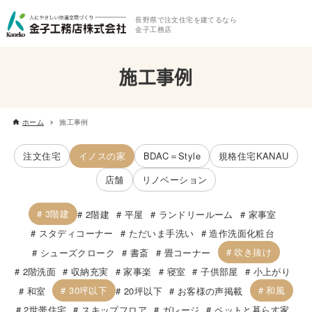
長野県で注文住宅を建てるなら
金子工務店
施工事例
ホーム
施工事例
注文住宅
イノスの家
BDAC＝Style
規格住宅KANAU
店舗
リノベーション
3階建
2階建
平屋
ランドリールーム
家事室
スタディコーナー
ただいま手洗い
造作洗面化粧台
吹き抜け
シューズクローク
書斎
畳コーナー
2階洗面
収納充実
家事楽
寝室
子供部屋
小上がり
30坪以下
和風
和室
20坪以下
お客様の声掲載
2世帯住宅
スキップフロア
ガレージ
ペットと暮らす家