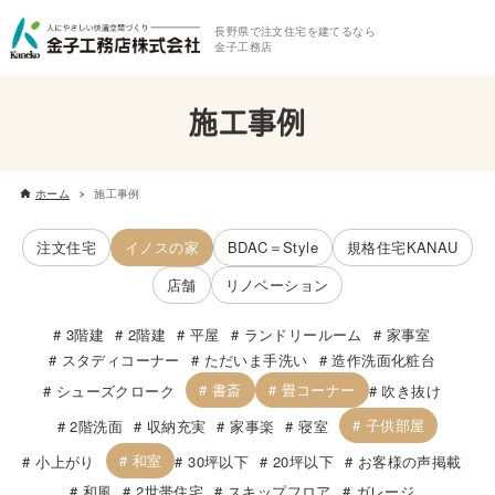
長野県で注文住宅を建てるなら
金子工務店
施工事例
ホーム
施工事例
注文住宅
イノスの家
BDAC＝Style
規格住宅KANAU
店舗
リノベーション
3階建
2階建
平屋
ランドリールーム
家事室
スタディコーナー
ただいま手洗い
造作洗面化粧台
書斎
畳コーナー
シューズクローク
吹き抜け
子供部屋
2階洗面
収納充実
家事楽
寝室
和室
小上がり
30坪以下
20坪以下
お客様の声掲載
和風
2世帯住宅
スキップフロア
ガレージ