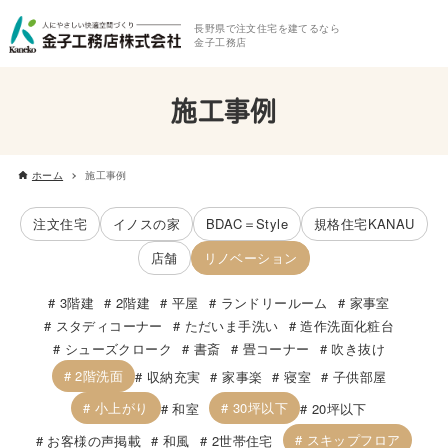
長野県で注文住宅を建てるなら
金子工務店
施工事例
ホーム
施工事例
注文住宅
イノスの家
BDAC＝Style
規格住宅KANAU
店舗
リノベーション
3階建
2階建
平屋
ランドリールーム
家事室
スタディコーナー
ただいま手洗い
造作洗面化粧台
シューズクローク
書斎
畳コーナー
吹き抜け
2階洗面
収納充実
家事楽
寝室
子供部屋
小上がり
30坪以下
和室
20坪以下
スキップフロア
お客様の声掲載
和風
2世帯住宅