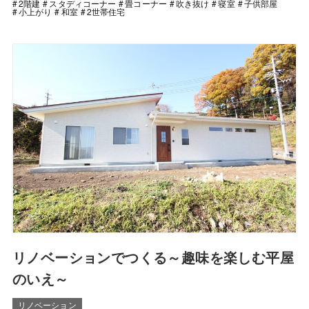
2階建
スタディコーナー
畳コーナー
吹き抜け
寝室
子供部屋
小上がり
和室
2世帯住宅
リノベーションでつくる～趣味を楽しむ平屋
のいえ～
リノベーション