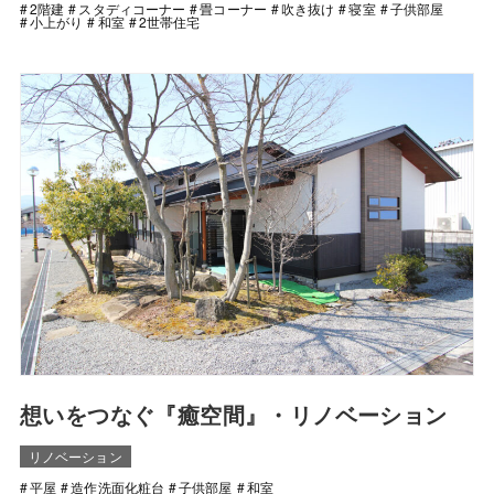
2階建
スタディコーナー
畳コーナー
吹き抜け
寝室
子供部屋
小上がり
和室
2世帯住宅
想いをつなぐ『癒空間』・リノベーション
リノベーション
平屋
造作洗面化粧台
子供部屋
和室