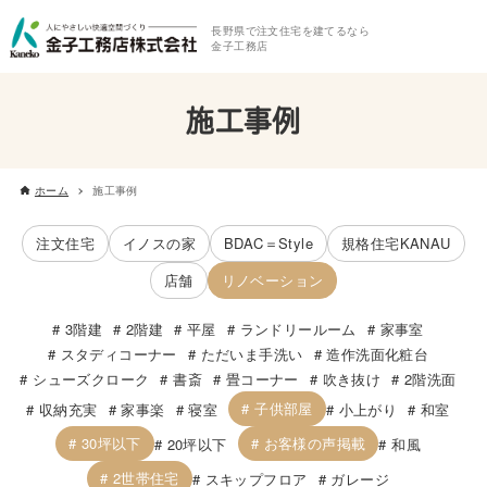
長野県で注文住宅を建てるなら
金子工務店
施工事例
ホーム
施工事例
注文住宅
イノスの家
BDAC＝Style
規格住宅KANAU
店舗
リノベーション
3階建
2階建
平屋
ランドリールーム
家事室
スタディコーナー
ただいま手洗い
造作洗面化粧台
シューズクローク
書斎
畳コーナー
吹き抜け
2階洗面
子供部屋
収納充実
家事楽
寝室
小上がり
和室
30坪以下
お客様の声掲載
20坪以下
和風
2世帯住宅
スキップフロア
ガレージ