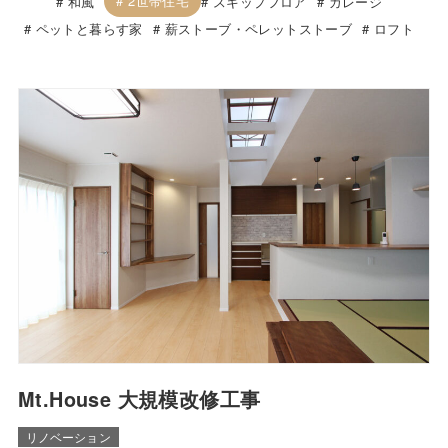
2世帯住宅
和風
スキップフロア
ガレージ
ペットと暮らす家
薪ストーブ・ペレットストーブ
ロフト
Mt.House 大規模改修工事
リノベーション