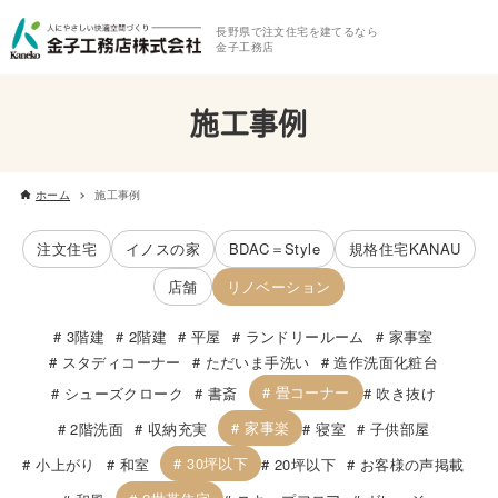
長野県で注文住宅を建てるなら
金子工務店
施工事例
ホーム
施工事例
注文住宅
イノスの家
BDAC＝Style
規格住宅KANAU
店舗
リノベーション
3階建
2階建
平屋
ランドリールーム
家事室
スタディコーナー
ただいま手洗い
造作洗面化粧台
畳コーナー
シューズクローク
書斎
吹き抜け
家事楽
2階洗面
収納充実
寝室
子供部屋
30坪以下
小上がり
和室
20坪以下
お客様の声掲載