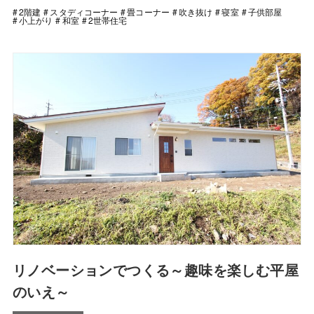
2階建
スタディコーナー
畳コーナー
吹き抜け
寝室
子供部屋
小上がり
和室
2世帯住宅
リノベーションでつくる～趣味を楽しむ平屋
のいえ～