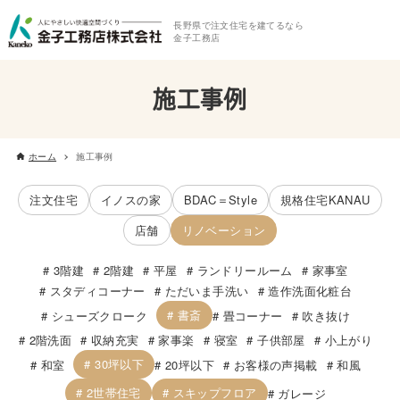
長野県で注文住宅を建てるなら
金子工務店
施工事例
ホーム
施工事例
注文住宅
イノスの家
BDAC＝Style
規格住宅KANAU
店舗
リノベーション
3階建
2階建
平屋
ランドリールーム
家事室
スタディコーナー
ただいま手洗い
造作洗面化粧台
書斎
シューズクローク
畳コーナー
吹き抜け
2階洗面
収納充実
家事楽
寝室
子供部屋
小上がり
30坪以下
和室
20坪以下
お客様の声掲載
和風
2世帯住宅
スキップフロア
ガレージ