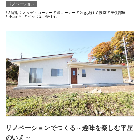
リノベーション
2階建
スタディコーナー
畳コーナー
吹き抜け
寝室
子供部屋
小上がり
和室
2世帯住宅
リノベーションでつくる～趣味を楽しむ平屋
のいえ～