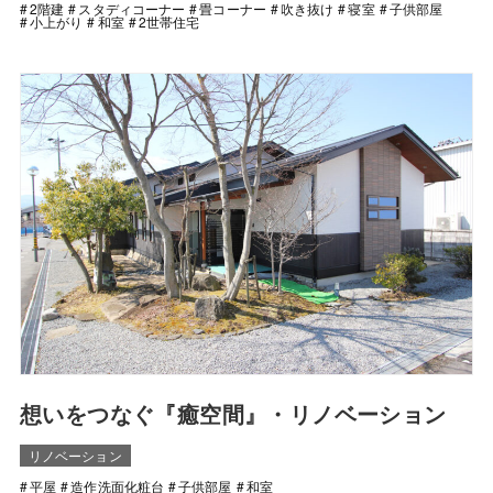
2階建
スタディコーナー
畳コーナー
吹き抜け
寝室
子供部屋
小上がり
和室
2世帯住宅
想いをつなぐ『癒空間』・リノベーション
リノベーション
平屋
造作洗面化粧台
子供部屋
和室