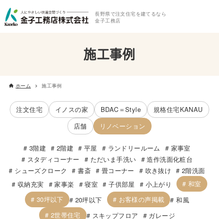
長野県で注文住宅を建てるなら
金子工務店
施工事例
ホーム
施工事例
注文住宅
イノスの家
BDAC＝Style
規格住宅KANAU
店舗
リノベーション
3階建
2階建
平屋
ランドリールーム
家事室
スタディコーナー
ただいま手洗い
造作洗面化粧台
シューズクローク
書斎
畳コーナー
吹き抜け
2階洗面
和室
収納充実
家事楽
寝室
子供部屋
小上がり
30坪以下
お客様の声掲載
20坪以下
和風
2世帯住宅
スキップフロア
ガレージ