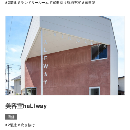
2階建
ランドリールーム
家事室
収納充実
家事楽
美容室haLfway
店舗
2階建
吹き抜け