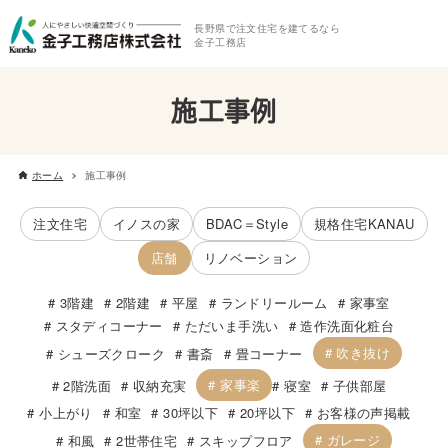
長野県で注文住宅を建てるなら
金子工務店
施工事例
ホーム
施工事例
注文住宅
イノスの家
BDAC＝Style
規格住宅KANAU
店舗
リノベーション
3階建
2階建
平屋
ランドリールーム
家事室
スタディコーナー
ただいま手洗い
造作洗面化粧台
吹き抜け
シューズクローク
書斎
畳コーナー
家事楽
2階洗面
収納充実
寝室
子供部屋
小上がり
和室
30坪以下
20坪以下
お客様の声掲載
ガレージ
和風
2世帯住宅
スキップフロア