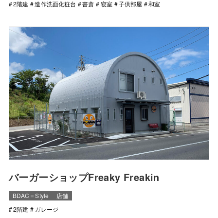
2階建
造作洗面化粧台
書斎
寝室
子供部屋
和室
バーガーショップFreaky Freakin
BDAC＝Style
店舗
2階建
ガレージ