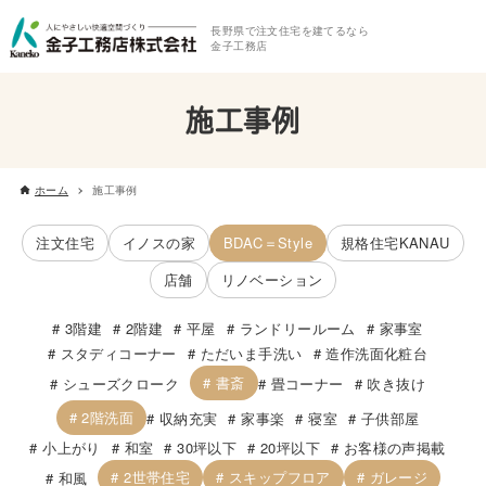
長野県で注文住宅を建てるなら
金子工務店
施工事例
ホーム
施工事例
注文住宅
イノスの家
BDAC＝Style
規格住宅KANAU
店舗
リノベーション
3階建
2階建
平屋
ランドリールーム
家事室
スタディコーナー
ただいま手洗い
造作洗面化粧台
書斎
シューズクローク
畳コーナー
吹き抜け
2階洗面
収納充実
家事楽
寝室
子供部屋
小上がり
和室
30坪以下
20坪以下
お客様の声掲載
2世帯住宅
スキップフロア
ガレージ
和風