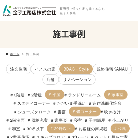
長野県で注文住宅を建てるなら
金子工務店
施工事例
ホーム
施工事例
注文住宅
イノスの家
BDAC＝Style
規格住宅KANAU
店舗
リノベーション
平屋
家事室
3階建
2階建
ランドリールーム
スタディコーナー
ただいま手洗い
造作洗面化粧台
畳コーナー
シューズクローク
書斎
吹き抜け
2階洗面
収納充実
家事楽
寝室
子供部屋
小上がり
20坪以下
和風
和室
30坪以下
お客様の声掲載
2世帯住宅
スキップフロア
ガレージ
ペットと暮らす家