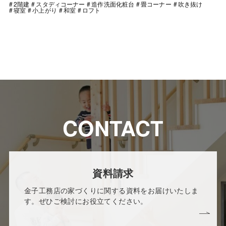
2階建
スタディコーナー
造作洗面化粧台
畳コーナー
吹き抜け
寝室
小上がり
和室
ロフト
CONTACT
資料請求
金子工務店の家づくりに関する資料をお届けいたしま
す。ぜひご検討にお役立てください。