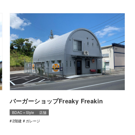
バーガーショップFreaky Freakin
BDAC＝Style
店舗
2階建
ガレージ