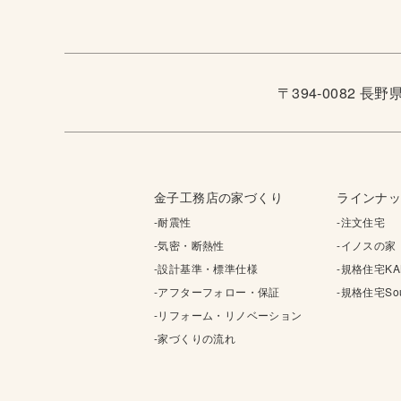
〒394-0082 長
金子工務店の家づくり
ラインナ
-耐震性
-注文住宅
-気密・断熱性
-イノスの家
-設計基準・標準仕様
-規格住宅KA
-アフターフォロー・保証
-規格住宅Sou
-リフォーム・リノベーション
-家づくりの流れ