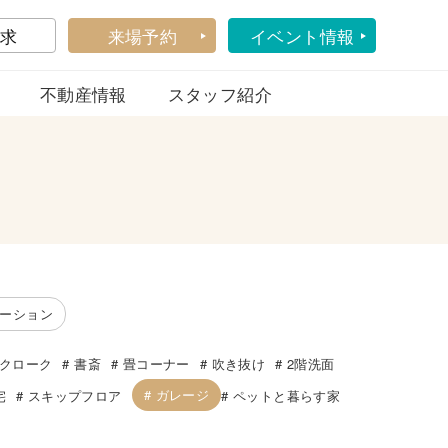
求
来場予約
イベント情報
不動産情報
スタッフ紹介
ーション
クローク
書斎
畳コーナー
吹き抜け
2階洗面
ガレージ
宅
スキップフロア
ペットと暮らす家