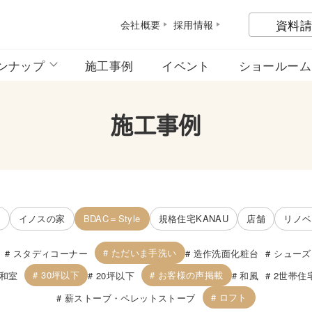
資料請
会社概
要
採用情
報
ンナップ
施工事例
イベント
ショールーム
施工事例
宅
イノスの家
BDAC＝Style
規格住宅KANAU
店舗
リノベ
ただいま手洗い
スタディコーナー
造作洗面化粧台
シューズ
30坪以下
お客様の声掲載
和室
20坪以下
和風
2世帯住
ロフト
薪ストーブ・ペレットストーブ