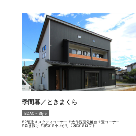
季間暮／ときまくら
BDAC＝Style
2階建
スタディコーナー
造作洗面化粧台
畳コーナー
吹き抜け
寝室
小上がり
和室
ロフト