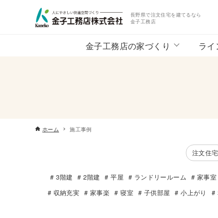
長野県で注文住宅を建てるなら
金子工務店
金子工務店の家づくり
ライ
ホーム
施工事例
注文住
3階建
2階建
平屋
ランドリールーム
家事室
収納充実
家事楽
寝室
子供部屋
小上がり