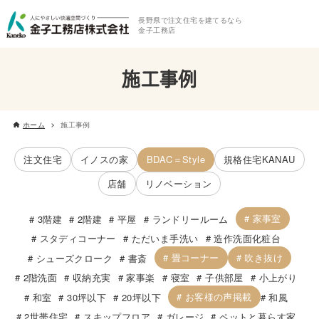
長野県で注文住宅を建てるなら
金子工務店
施工事例
ホーム
施工事例
注文住宅
イノスの家
BDAC＝Style
規格住宅KANAU
店舗
リノベーション
家事室
3階建
2階建
平屋
ランドリールーム
スタディコーナー
ただいま手洗い
造作洗面化粧台
畳コーナー
吹き抜け
シューズクローク
書斎
2階洗面
収納充実
家事楽
寝室
子供部屋
小上がり
お客様の声掲載
和室
30坪以下
20坪以下
和風
2世帯住宅
スキップフロア
ガレージ
ペットと暮らす家