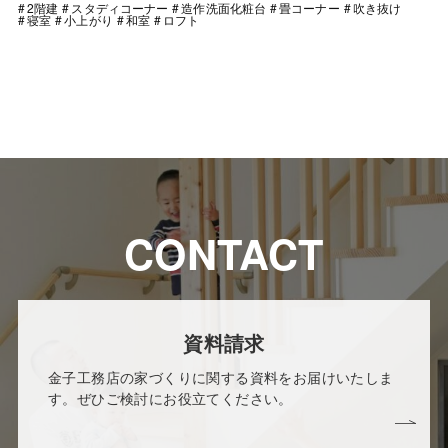
2階建
スタディコーナー
造作洗面化粧台
畳コーナー
吹き抜け
寝室
小上がり
和室
ロフト
CONTACT
資料請求
金子工務店の家づくりに関する資料をお届けいたしま
す。ぜひご検討にお役立てください。