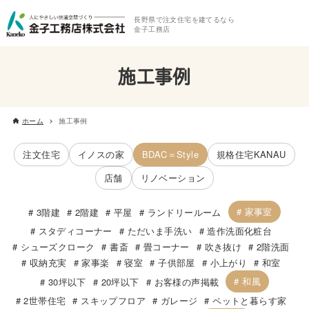
長野県で注文住宅を建てるなら
金子工務店
施工事例
ホーム
施工事例
注文住宅
イノスの家
BDAC＝Style
規格住宅KANAU
店舗
リノベーション
家事室
3階建
2階建
平屋
ランドリールーム
スタディコーナー
ただいま手洗い
造作洗面化粧台
シューズクローク
書斎
畳コーナー
吹き抜け
2階洗面
収納充実
家事楽
寝室
子供部屋
小上がり
和室
和風
30坪以下
20坪以下
お客様の声掲載
2世帯住宅
スキップフロア
ガレージ
ペットと暮らす家