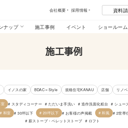
資料請
会社概
要
採用情
報
ンナップ
施工事例
イベント
ショールーム
施工事例
宅
イノスの家
BDAC＝Style
規格住宅KANAU
店舗
リノベ
事室
スタディコーナー
ただいま手洗い
造作洗面化粧台
シュー
和室
20坪以下
和風
30坪以下
お客様の声掲載
2世帯
薪ストーブ・ペレットストーブ
ロフト