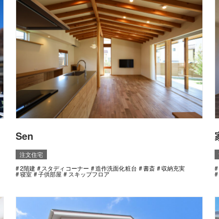
Sen
注文住宅
2階建
スタディコーナー
造作洗面化粧台
書斎
収納充実
寝室
子供部屋
スキップフロア