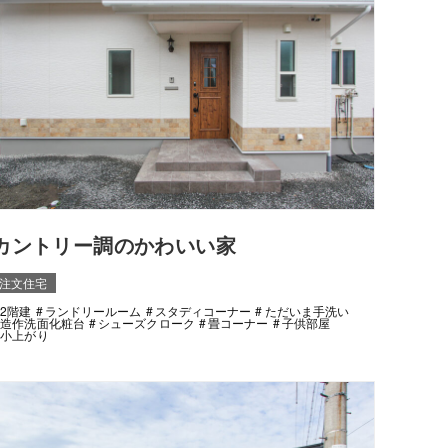
カントリー調のかわいい家
注文住宅
2階建
ランドリールーム
スタディコーナー
ただいま手洗い
造作洗面化粧台
シューズクローク
畳コーナー
子供部屋
小上がり