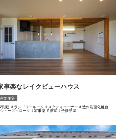
家事楽なレイクビューハウス
注文住宅
2階建
ランドリールーム
スタディコーナー
造作洗面化粧台
シューズクローク
家事楽
寝室
子供部屋