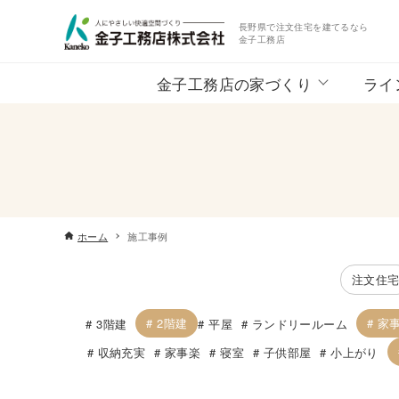
長野県で注文住宅を建てるなら
金子工務店
金子工務店の家づくり
ライ
ホーム
施工事例
注文住
2階建
家
3階建
平屋
ランドリールーム
収納充実
家事楽
寝室
子供部屋
小上がり