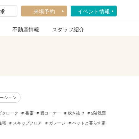
求
来場予約
イベント情報
不動産情報
スタッフ紹介
ーション
ズクローク
書斎
畳コーナー
吹き抜け
2階洗面
住宅
スキップフロア
ガレージ
ペットと暮らす家