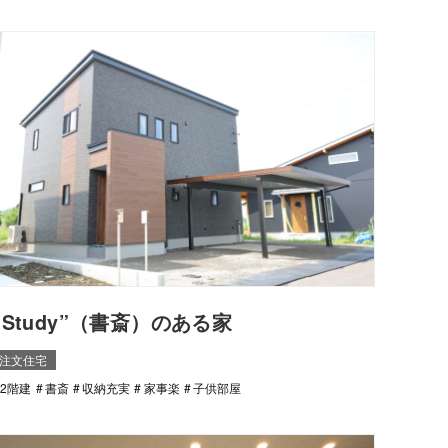
“Study”（書斎）のある家
注文住宅
2階建
書斎
収納充実
家事楽
子供部屋