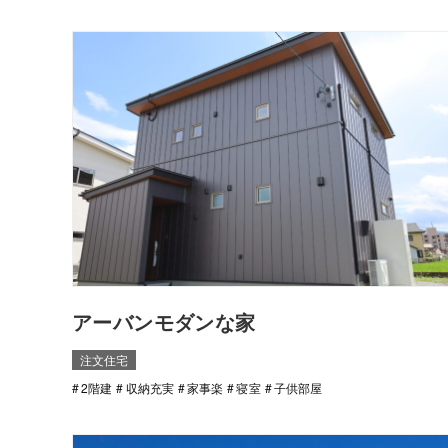
アーバンモダンな家
注文住宅
2階建
収納充実
家事楽
寝室
子供部屋