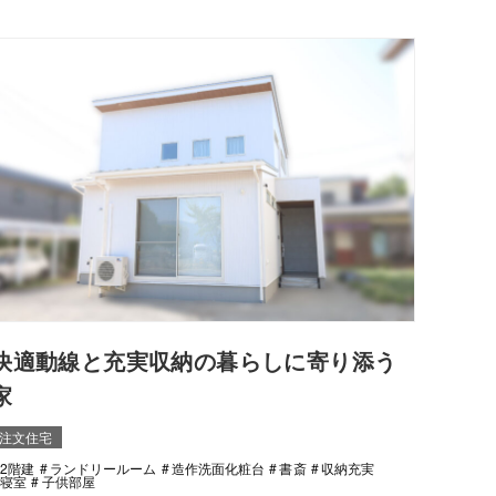
快適動線と充実収納の暮らしに寄り添う
家
注文住宅
2階建
ランドリールーム
造作洗面化粧台
書斎
収納充実
寝室
子供部屋