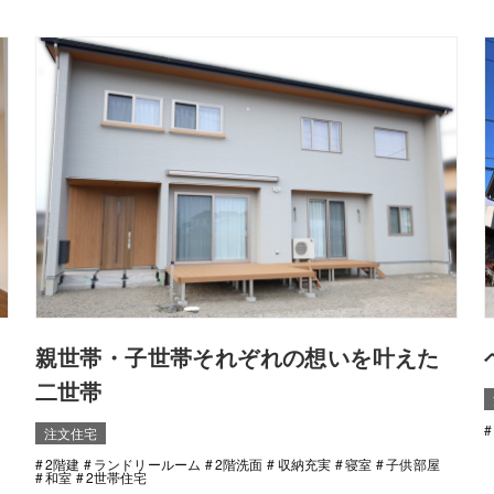
親世帯・子世帯それぞれの想いを叶えた
二世帯
注文住宅
2階建
ランドリールーム
2階洗面
収納充実
寝室
子供部屋
和室
2世帯住宅