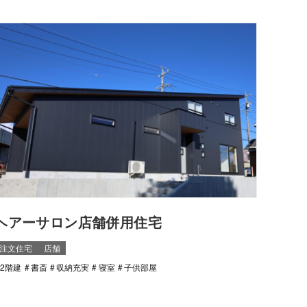
ヘアーサロン店舗併用住宅
注文住宅
店舗
2階建
書斎
収納充実
寝室
子供部屋