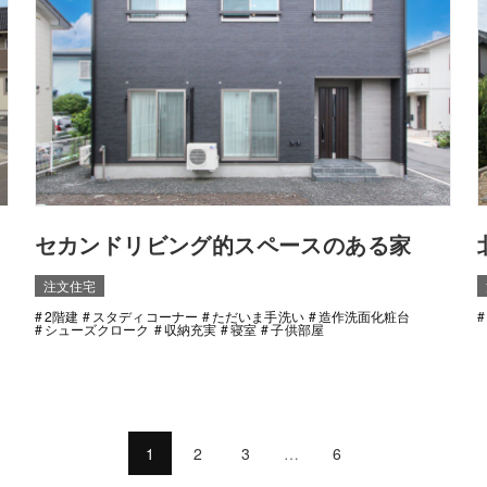
セカンドリビング的スペースのある家
注文住宅
2階建
スタディコーナー
ただいま手洗い
造作洗面化粧台
シューズクローク
収納充実
寝室
子供部屋
1
2
3
…
6