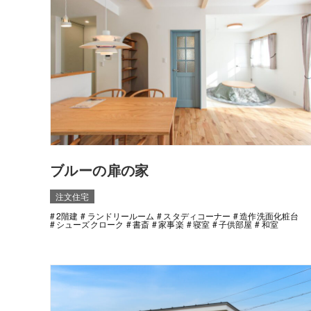
ブルーの扉の家
注文住宅
2階建
ランドリールーム
スタディコーナー
造作洗面化粧台
シューズクローク
書斎
家事楽
寝室
子供部屋
和室