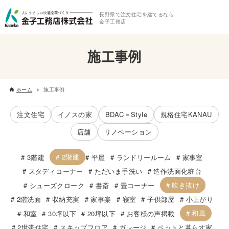
長野県で注文住宅を建てるなら
金子工務店
施工事例
ホーム
施工事例
注文住宅
イノスの家
BDAC＝Style
規格住宅KANAU
店舗
リノベーション
2階建
3階建
平屋
ランドリールーム
家事室
スタディコーナー
ただいま手洗い
造作洗面化粧台
吹き抜け
シューズクローク
書斎
畳コーナー
2階洗面
収納充実
家事楽
寝室
子供部屋
小上がり
和風
和室
30坪以下
20坪以下
お客様の声掲載
2世帯住宅
スキップフロア
ガレージ
ペットと暮らす家