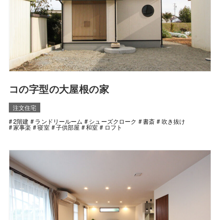
コの字型の大屋根の家
注文住宅
2階建
ランドリールーム
シューズクローク
書斎
吹き抜け
家事楽
寝室
子供部屋
和室
ロフト