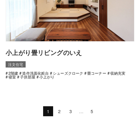
小上がり畳リビングのいえ
注文住宅
2階建
造作洗面化粧台
シューズクローク
畳コーナー
収納充実
寝室
子供部屋
小上がり
1
2
3
…
5