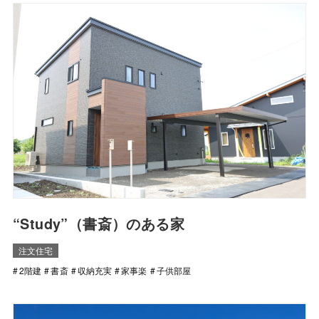
“Study”（書斎）のある家
注文住宅
2階建
書斎
収納充実
家事楽
子供部屋