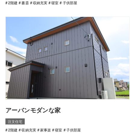
2階建
書斎
収納充実
寝室
子供部屋
アーバンモダンな家
注文住宅
2階建
収納充実
家事楽
寝室
子供部屋