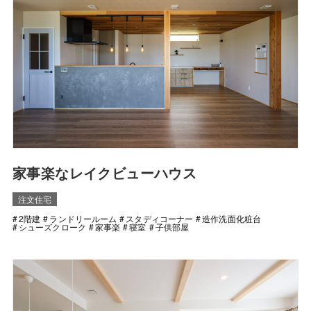
家事楽なレイクビューハウス
注文住宅
2階建
ランドリールーム
スタディコーナー
造作洗面化粧台
シューズクローク
家事楽
寝室
子供部屋