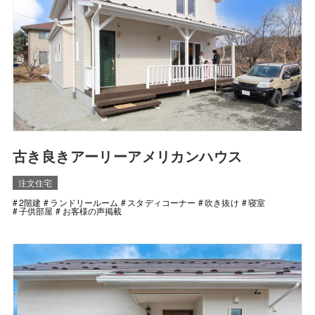
古き良きアーリーアメリカンハウス
注文住宅
2階建
ランドリールーム
スタディコーナー
吹き抜け
寝室
子供部屋
お客様の声掲載