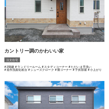
カントリー調のかわいい家
注文住宅
2階建
ランドリールーム
スタディコーナー
ただいま手洗い
造作洗面化粧台
シューズクローク
畳コーナー
子供部屋
小上がり