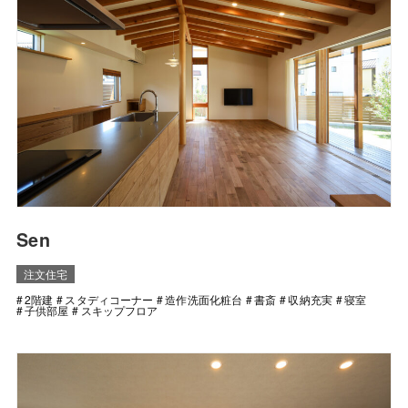
Sen
注文住宅
2階建
スタディコーナー
造作洗面化粧台
書斎
収納充実
寝室
子供部屋
スキップフロア