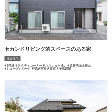
セカンドリビング的スペースのある家
注文住宅
2階建
スタディコーナー
ただいま手洗い
造作洗面化粧台
シューズクローク
収納充実
寝室
子供部屋