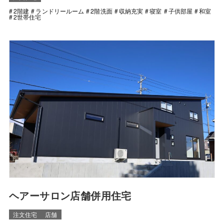
2階建
ランドリールーム
2階洗面
収納充実
寝室
子供部屋
和室
2世帯住宅
ヘアーサロン店舗併用住宅
注文住宅
店舗