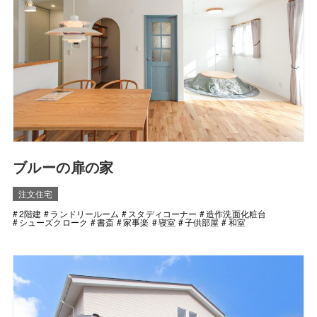
ブルーの扉の家
注文住宅
2階建
ランドリールーム
スタディコーナー
造作洗面化粧台
シューズクローク
書斎
家事楽
寝室
子供部屋
和室