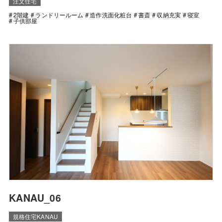
注文住宅
2階建
ランドリールーム
造作洗面化粧台
書斎
収納充実
寝室
子供部屋
KANAU_06
規格住宅KANAU