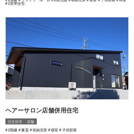
2世帯住宅
ヘアーサロン店舗併用住宅
注文住宅
店舗
2階建
書斎
収納充実
寝室
子供部屋