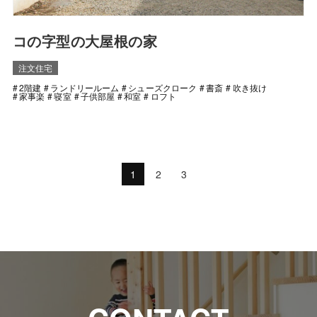
コの字型の大屋根の家
注文住宅
2階建
ランドリールーム
シューズクローク
書斎
吹き抜け
家事楽
寝室
子供部屋
和室
ロフト
1
2
3