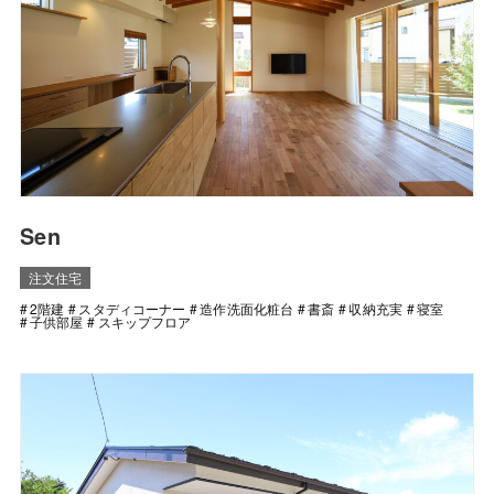
Sen
注文住宅
2階建
スタディコーナー
造作洗面化粧台
書斎
収納充実
寝室
子供部屋
スキップフロア