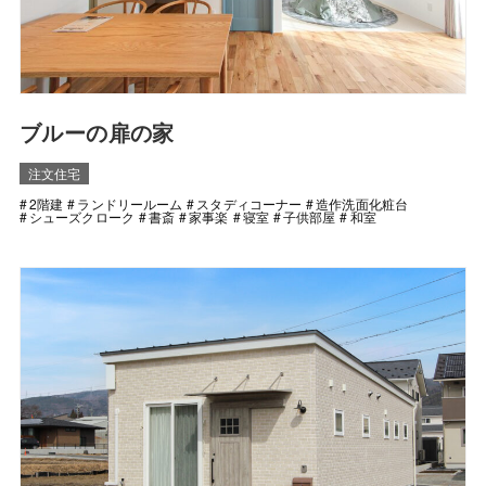
ブルーの扉の家
注文住宅
2階建
ランドリールーム
スタディコーナー
造作洗面化粧台
シューズクローク
書斎
家事楽
寝室
子供部屋
和室