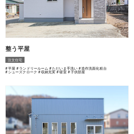
整う平屋
注文住宅
平屋
ランドリールーム
ただいま手洗い
造作洗面化粧台
シューズクローク
収納充実
寝室
子供部屋