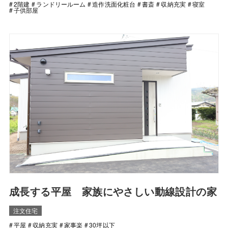
2階建
ランドリールーム
造作洗面化粧台
書斎
収納充実
寝室
子供部屋
成長する平屋 家族にやさしい動線設計の家
注文住宅
平屋
収納充実
家事楽
30坪以下