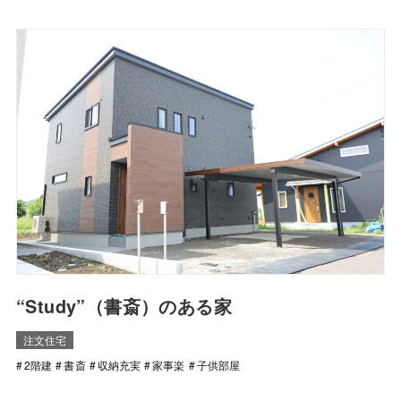
“Study”（書斎）のある家
注文住宅
2階建
書斎
収納充実
家事楽
子供部屋