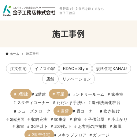
長野県で注文住宅を建てるなら
金子工務店
施工事例
ホーム
施工事例
注文住宅
イノスの家
BDAC＝Style
規格住宅KANAU
店舗
リノベーション
3階建
平屋
2階建
ランドリールーム
家事室
スタディコーナー
ただいま手洗い
造作洗面化粧台
書斎
シューズクローク
畳コーナー
吹き抜け
2階洗面
収納充実
家事楽
寝室
子供部屋
小上がり
和室
30坪以下
20坪以下
お客様の声掲載
和風
2世帯住宅
スキップフロア
ガレージ