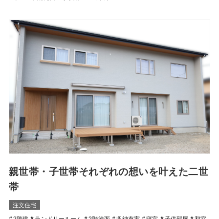
親世帯・子世帯それぞれの想いを叶えた二世
帯
注文住宅
2階建
ランドリールーム
2階洗面
収納充実
寝室
子供部屋
和室