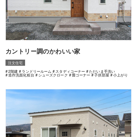
カントリー調のかわいい家
注文住宅
2階建
ランドリールーム
スタディコーナー
ただいま手洗い
造作洗面化粧台
シューズクローク
畳コーナー
子供部屋
小上がり