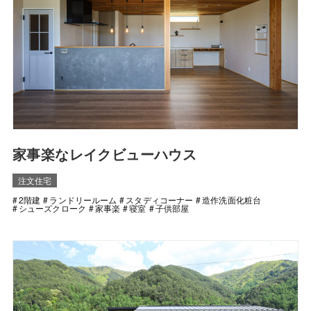
家事楽なレイクビューハウス
注文住宅
2階建
ランドリールーム
スタディコーナー
造作洗面化粧台
シューズクローク
家事楽
寝室
子供部屋