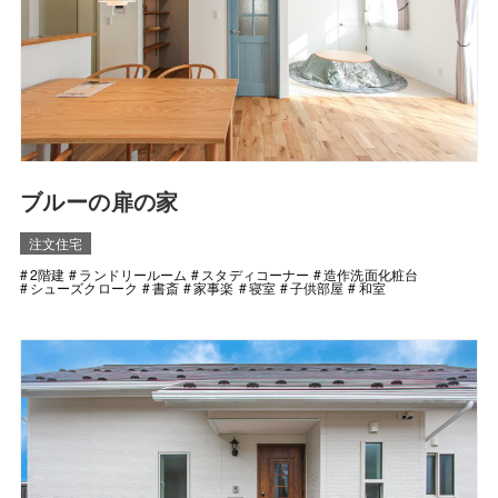
ブルーの扉の家
注文住宅
2階建
ランドリールーム
スタディコーナー
造作洗面化粧台
シューズクローク
書斎
家事楽
寝室
子供部屋
和室