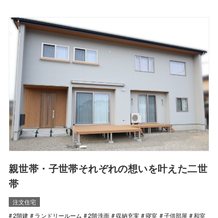
親世帯・子世帯それぞれの想いを叶えた二世
帯
注文住宅
2階建
ランドリールーム
2階洗面
収納充実
寝室
子供部屋
和室