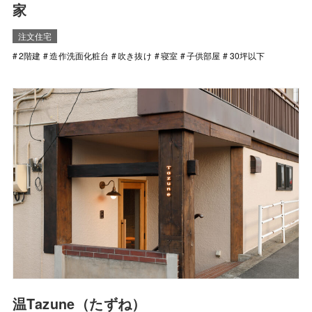
家
注文住宅
2階建
造作洗面化粧台
吹き抜け
寝室
子供部屋
30坪以下
温Tazune（たずね）