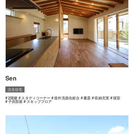
Sen
注文住宅
2階建
スタディコーナー
造作洗面化粧台
書斎
収納充実
寝室
子供部屋
スキップフロア