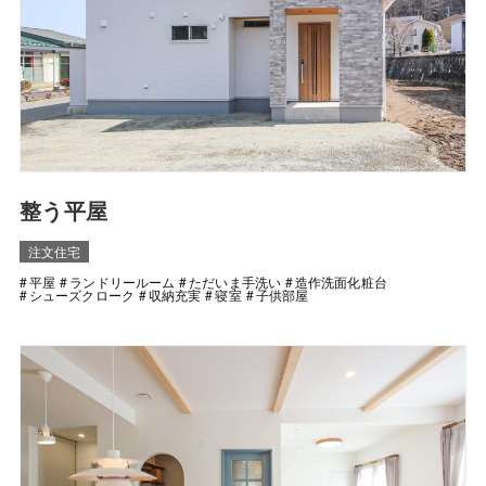
整う平屋
注文住宅
平屋
ランドリールーム
ただいま手洗い
造作洗面化粧台
シューズクローク
収納充実
寝室
子供部屋