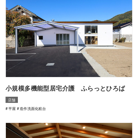
⼩規模多機能型居宅介護 ふらっとひろば
店舗
平屋
造作洗面化粧台