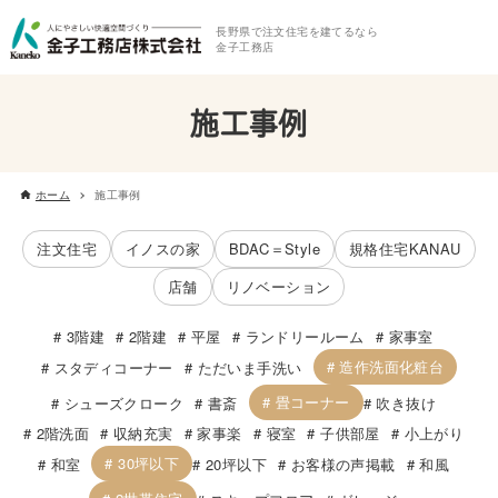
長野県で注文住宅を建てるなら
金子工務店
施工事例
ホーム
施工事例
注文住宅
イノスの家
BDAC＝Style
規格住宅KANAU
店舗
リノベーション
3階建
2階建
平屋
ランドリールーム
家事室
造作洗面化粧台
スタディコーナー
ただいま手洗い
畳コーナー
シューズクローク
書斎
吹き抜け
2階洗面
収納充実
家事楽
寝室
子供部屋
小上がり
30坪以下
和室
20坪以下
お客様の声掲載
和風