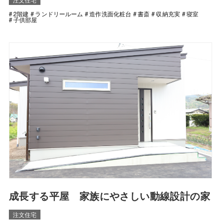
2階建
ランドリールーム
造作洗面化粧台
書斎
収納充実
寝室
子供部屋
成長する平屋 家族にやさしい動線設計の家
注文住宅