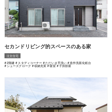
セカンドリビング的スペースのある家
注文住宅
2階建
スタディコーナー
ただいま手洗い
造作洗面化粧台
シューズクローク
収納充実
寝室
子供部屋