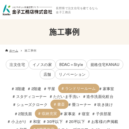
長野県で注文住宅を建てるなら
金子工務店
施工事例
ホーム
施工事例
注文住宅
イノスの家
BDAC＝Style
規格住宅KANAU
店舗
リノベーション
ランドリールーム
3階建
2階建
平屋
家事室
スタディコーナー
ただいま手洗い
造作洗面化粧台
書斎
シューズクローク
畳コーナー
吹き抜け
収納充実
2階洗面
家事楽
寝室
子供部屋
小上がり
和室
30坪以下
20坪以下
お客様の声掲載