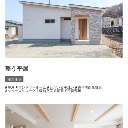
整う平屋
注文住宅
平屋
ランドリールーム
ただいま手洗い
造作洗面化粧台
シューズクローク
収納充実
寝室
子供部屋