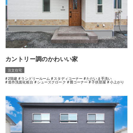
カントリー調のかわいい家
注文住宅
2階建
ランドリールーム
スタディコーナー
ただいま手洗い
造作洗面化粧台
シューズクローク
畳コーナー
子供部屋
小上がり