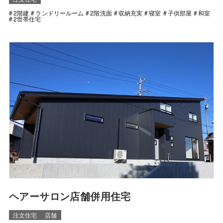
2階建
ランドリールーム
2階洗面
収納充実
寝室
子供部屋
和室
2世帯住宅
ヘアーサロン店舗併用住宅
注文住宅
店舗