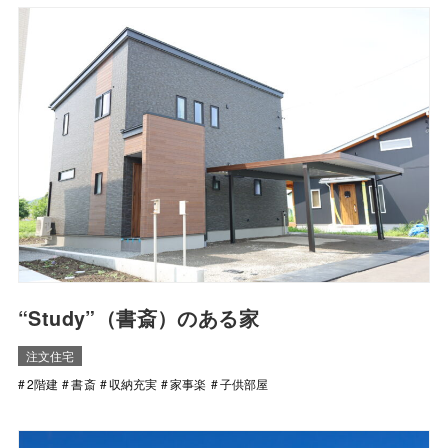
“Study”（書斎）のある家
注文住宅
2階建
書斎
収納充実
家事楽
子供部屋