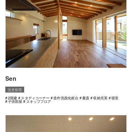
Sen
注文住宅
2階建
スタディコーナー
造作洗面化粧台
書斎
収納充実
寝室
子供部屋
スキップフロア