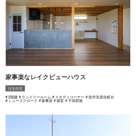
家事楽なレイクビューハウス
注文住宅
2階建
ランドリールーム
スタディコーナー
造作洗面化粧台
シューズクローク
家事楽
寝室
子供部屋