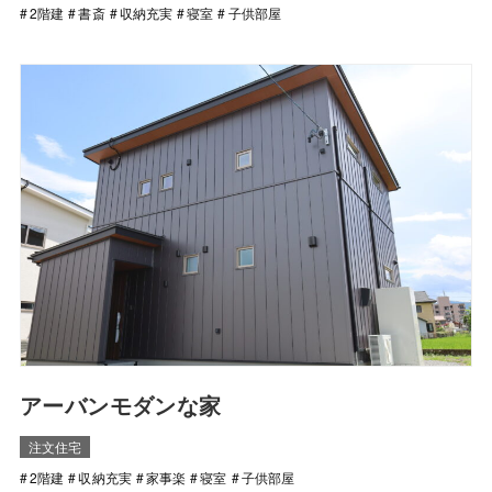
2階建
書斎
収納充実
寝室
子供部屋
アーバンモダンな家
注文住宅
2階建
収納充実
家事楽
寝室
子供部屋