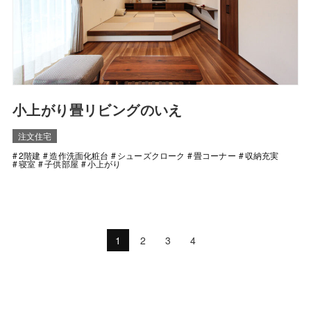
小上がり畳リビングのいえ
注文住宅
2階建
造作洗面化粧台
シューズクローク
畳コーナー
収納充実
寝室
子供部屋
小上がり
1
2
3
4