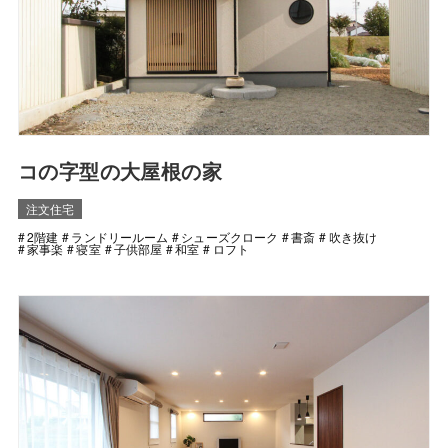
コの字型の大屋根の家
注文住宅
2階建
ランドリールーム
シューズクローク
書斎
吹き抜け
家事楽
寝室
子供部屋
和室
ロフト