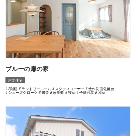
ブルーの扉の家
注文住宅
2階建
ランドリールーム
スタディコーナー
造作洗面化粧台
シューズクローク
書斎
家事楽
寝室
子供部屋
和室