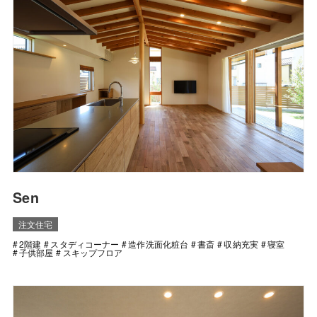
Sen
注文住宅
2階建
スタディコーナー
造作洗面化粧台
書斎
収納充実
寝室
子供部屋
スキップフロア