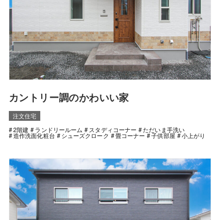
カントリー調のかわいい家
注文住宅
2階建
ランドリールーム
スタディコーナー
ただいま手洗い
造作洗面化粧台
シューズクローク
畳コーナー
子供部屋
小上がり