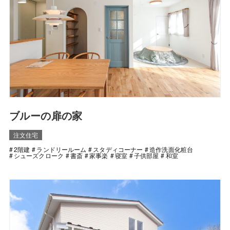
ブルーの扉の家
注文住宅
2階建
ランドリールーム
スタディコーナー
造作洗面化粧台
シューズクローク
書斎
家事楽
寝室
子供部屋
和室