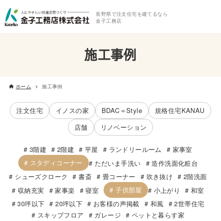
長野県で注文住宅を建てるなら
金子工務店
施工事例
ホーム
施工事例
注文住宅
イノスの家
BDAC＝Style
規格住宅KANAU
店舗
リノベーション
3階建
2階建
平屋
ランドリールーム
家事室
スタディコーナー
ただいま手洗い
造作洗面化粧台
シューズクローク
書斎
畳コーナー
吹き抜け
2階洗面
子供部屋
収納充実
家事楽
寝室
小上がり
和室
30坪以下
20坪以下
お客様の声掲載
和風
2世帯住宅
スキップフロア
ガレージ
ペットと暮らす家