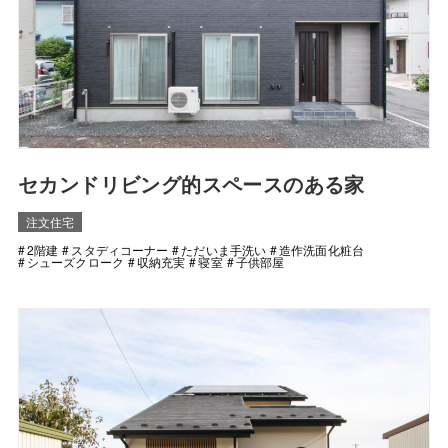
セカンドリビング的スペースのある家
注文住宅
2階建
スタディコーナー
ただいま手洗い
造作洗面化粧台
シューズクローク
収納充実
寝室
子供部屋