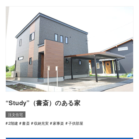
“Study”（書斎）のある家
注文住宅
2階建
書斎
収納充実
家事楽
子供部屋