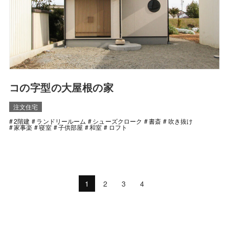
コの字型の大屋根の家
注文住宅
2階建
ランドリールーム
シューズクローク
書斎
吹き抜け
家事楽
寝室
子供部屋
和室
ロフト
1
2
3
4