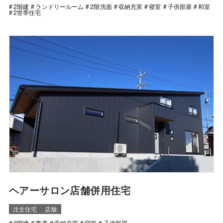
2階建
ランドリールーム
2階洗面
収納充実
寝室
子供部屋
和室
2世帯住宅
ヘアーサロン店舗併用住宅
注文住宅
店舗
2階建
書斎
収納充実
寝室
子供部屋