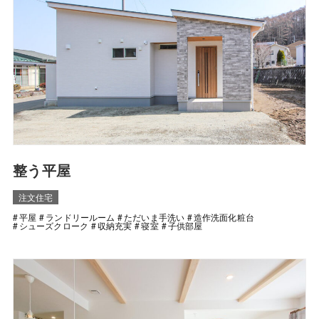
整う平屋
注文住宅
平屋
ランドリールーム
ただいま手洗い
造作洗面化粧台
シューズクローク
収納充実
寝室
子供部屋