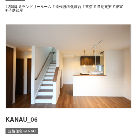
2階建
ランドリールーム
造作洗面化粧台
書斎
収納充実
寝室
子供部屋
KANAU_06
規格住宅KANAU