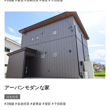
アーバンモダンな家
注文住宅
2階建
収納充実
家事楽
寝室
子供部屋