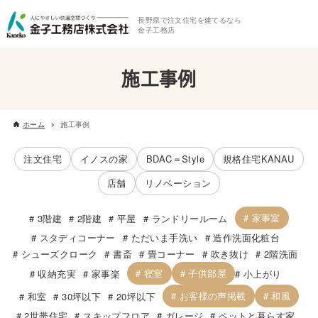
長野県で注文住宅を建てるなら
金子工務店
施工事例
ホーム
施工事例
注文住宅
イノスの家
BDAC＝Style
規格住宅KANAU
店舗
リノベーション
家事室
3階建
2階建
平屋
ランドリールーム
スタディコーナー
ただいま手洗い
造作洗面化粧台
シューズクローク
書斎
畳コーナー
吹き抜け
2階洗面
寝室
子供部屋
収納充実
家事楽
小上がり
お客様の声掲載
和風
和室
30坪以下
20坪以下
2世帯住宅
スキップフロア
ガレージ
ペットと暮らす家