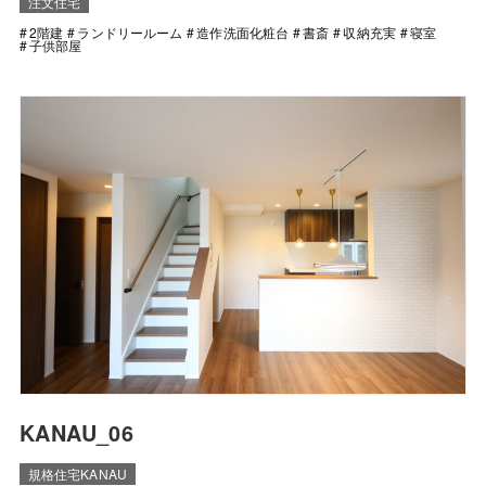
注文住宅
2階建
ランドリールーム
造作洗面化粧台
書斎
収納充実
寝室
子供部屋
KANAU_06
規格住宅KANAU