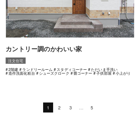
カントリー調のかわいい家
注文住宅
2階建
ランドリールーム
スタディコーナー
ただいま手洗い
造作洗面化粧台
シューズクローク
畳コーナー
子供部屋
小上がり
1
2
3
…
5