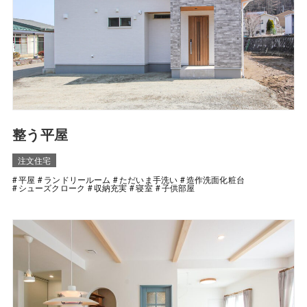
整う平屋
注文住宅
平屋
ランドリールーム
ただいま手洗い
造作洗面化粧台
シューズクローク
収納充実
寝室
子供部屋