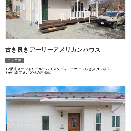
古き良きアーリーアメリカンハウス
注文住宅
2階建
ランドリールーム
スタディコーナー
吹き抜け
寝室
子供部屋
お客様の声掲載