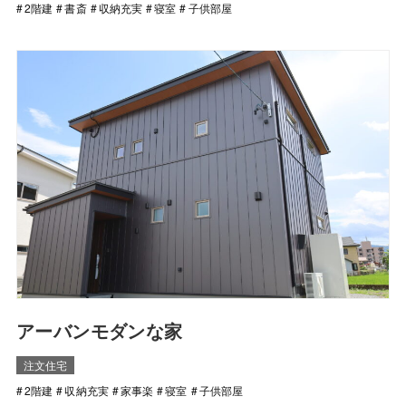
2階建
書斎
収納充実
寝室
子供部屋
アーバンモダンな家
注文住宅
2階建
収納充実
家事楽
寝室
子供部屋