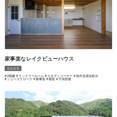
家事楽なレイクビューハウス
注文住宅
2階建
ランドリールーム
スタディコーナー
造作洗面化粧台
シューズクローク
家事楽
寝室
子供部屋