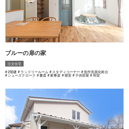
ブルーの扉の家
注文住宅
2階建
ランドリールーム
スタディコーナー
造作洗面化粧台
シューズクローク
書斎
家事楽
寝室
子供部屋
和室