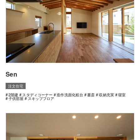
Sen
注文住宅
2階建
スタディコーナー
造作洗面化粧台
書斎
収納充実
寝室
子供部屋
スキップフロア