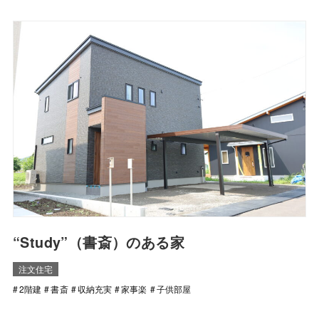
“Study”（書斎）のある家
注文住宅
2階建
書斎
収納充実
家事楽
子供部屋