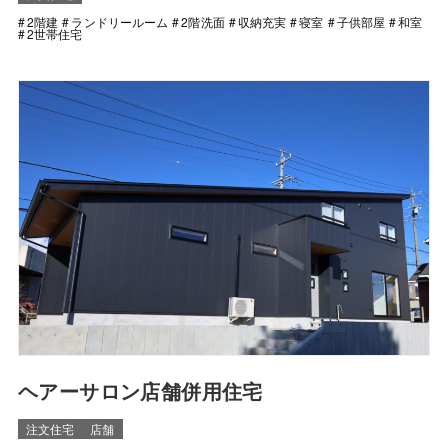
2階建
ランドリールーム
2階洗面
収納充実
寝室
子供部屋
和室
2世帯住宅
ヘアーサロン店舗併用住宅
注文住宅
店舗