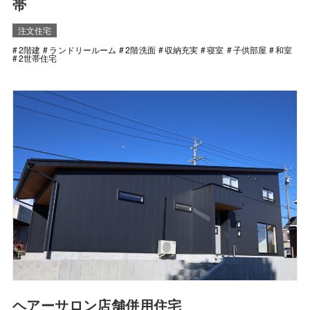
帯
注文住宅
2階建
ランドリールーム
2階洗面
収納充実
寝室
子供部屋
和室
2世帯住宅
ヘアーサロン店舗併用住宅