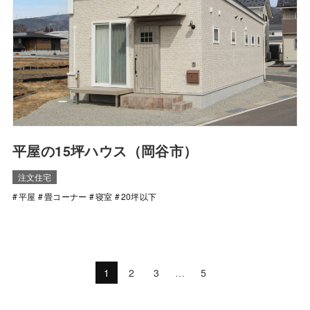
平屋の15坪ハウス（岡谷市）
注文住宅
平屋
畳コーナー
寝室
20坪以下
1
2
3
…
5