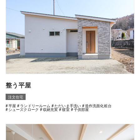
整う平屋
注文住宅
平屋
ランドリールーム
ただいま手洗い
造作洗面化粧台
シューズクローク
収納充実
寝室
子供部屋