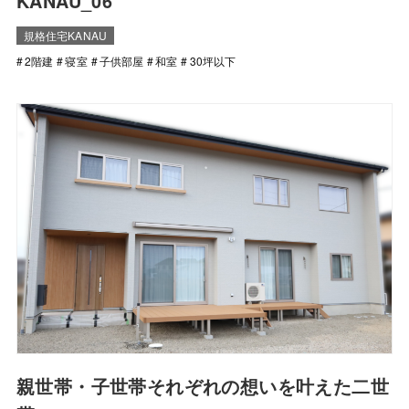
KANAU_06
規格住宅KANAU
2階建
寝室
子供部屋
和室
30坪以下
親世帯・子世帯それぞれの想いを叶えた二世