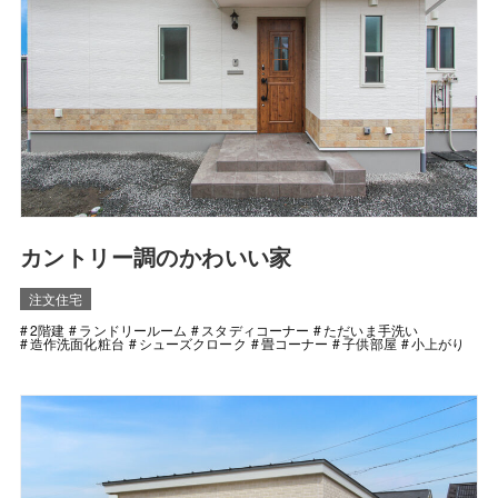
カントリー調のかわいい家
注文住宅
2階建
ランドリールーム
スタディコーナー
ただいま手洗い
造作洗面化粧台
シューズクローク
畳コーナー
子供部屋
小上がり