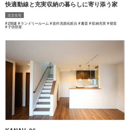
快適動線と充実収納の暮らしに寄り添う家
注文住宅
2階建
ランドリールーム
造作洗面化粧台
書斎
収納充実
寝室
子供部屋