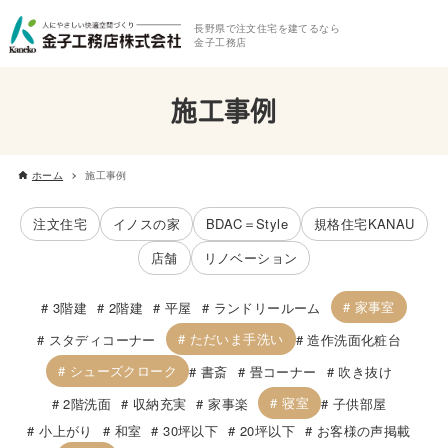
長野県で注文住宅を建てるなら
金子工務店
施工事例
ホーム
施工事例
注文住宅
イノスの家
BDAC＝Style
規格住宅KANAU
店舗
リノベーション
家事室
3階建
2階建
平屋
ランドリールーム
ただいま手洗い
スタディコーナー
造作洗面化粧台
シューズクローク
書斎
畳コーナー
吹き抜け
寝室
2階洗面
収納充実
家事楽
子供部屋
小上がり
和室
30坪以下
20坪以下
お客様の声掲載