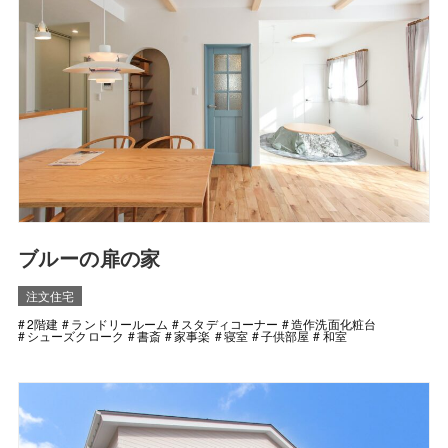
ブルーの扉の家
注文住宅
2階建
ランドリールーム
スタディコーナー
造作洗面化粧台
シューズクローク
書斎
家事楽
寝室
子供部屋
和室