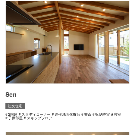
Sen
注文住宅
2階建
スタディコーナー
造作洗面化粧台
書斎
収納充実
寝室
子供部屋
スキップフロア