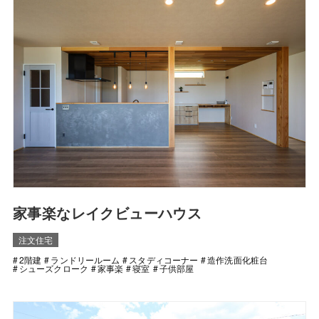
家事楽なレイクビューハウス
注文住宅
2階建
ランドリールーム
スタディコーナー
造作洗面化粧台
シューズクローク
家事楽
寝室
子供部屋