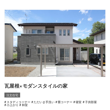
瓦屋根×モダンスタイルの家
注文住宅
スタディコーナー
ただいま手洗い
畳コーナー
寝室
子供部屋
小上がり
和室