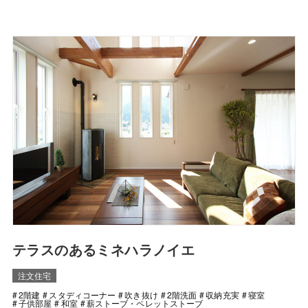
テラスのあるミネハラノイエ
注文住宅
2階建
スタディコーナー
吹き抜け
2階洗面
収納充実
寝室
子供部屋
和室
薪ストーブ・ペレットストーブ