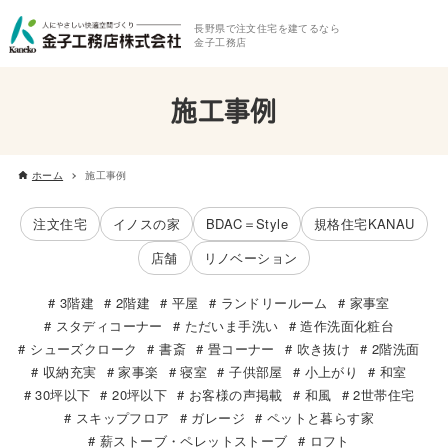
長野県で注文住宅を建てるなら
金子工務店
施工事例
ホーム
施工事例
注文住宅
イノスの家
BDAC＝Style
規格住宅KANAU
店舗
リノベーション
3階建
2階建
平屋
ランドリールーム
家事室
スタディコーナー
ただいま手洗い
造作洗面化粧台
シューズクローク
書斎
畳コーナー
吹き抜け
2階洗面
収納充実
家事楽
寝室
子供部屋
小上がり
和室
30坪以下
20坪以下
お客様の声掲載
和風
2世帯住宅
スキップフロア
ガレージ
ペットと暮らす家
薪ストーブ・ペレットストーブ
ロフト