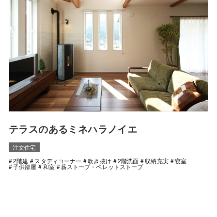
テラスのあるミネハラノイエ
注文住宅
2階建
スタディコーナー
吹き抜け
2階洗面
収納充実
寝室
子供部屋
和室
薪ストーブ・ペレットストーブ