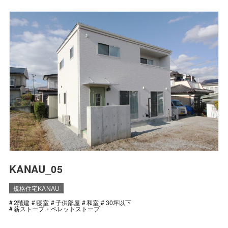
KANAU_05
規格住宅KANAU
2階建
寝室
子供部屋
和室
30坪以下
薪ストーブ・ペレットストーブ