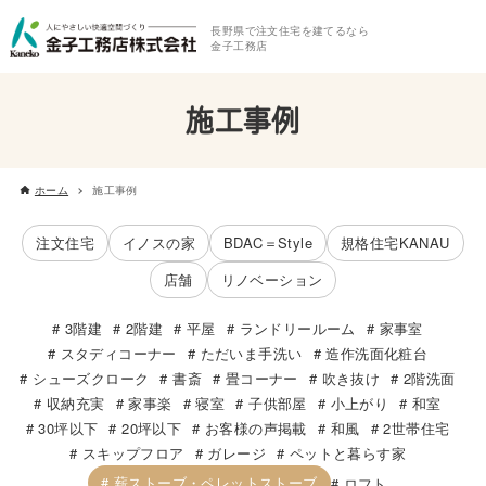
長野県で注文住宅を建てるなら
金子工務店
施工事例
ホーム
施工事例
注文住宅
イノスの家
BDAC＝Style
規格住宅KANAU
店舗
リノベーション
3階建
2階建
平屋
ランドリールーム
家事室
スタディコーナー
ただいま手洗い
造作洗面化粧台
シューズクローク
書斎
畳コーナー
吹き抜け
2階洗面
収納充実
家事楽
寝室
子供部屋
小上がり
和室
30坪以下
20坪以下
お客様の声掲載
和風
2世帯住宅
スキップフロア
ガレージ
ペットと暮らす家
薪ストーブ・ペレットストーブ
ロフト