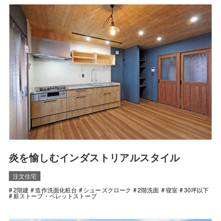
炎を愉しむインダストリアルスタイル
注文住宅
2階建
造作洗面化粧台
シューズクローク
2階洗面
寝室
30坪以下
薪ストーブ・ペレットストーブ