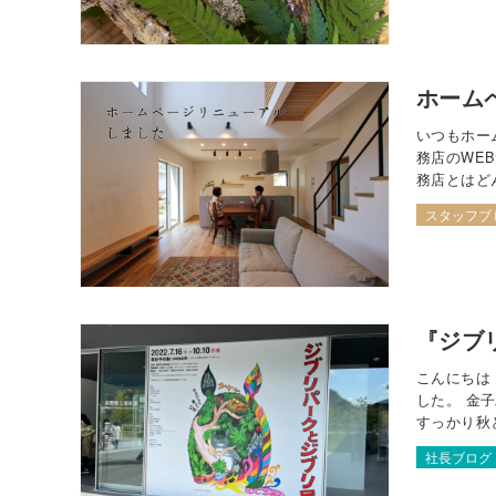
ホーム
いつもホー
務店のWE
務店とはど
えました。
スタッフブ
ぎり、隅々
『ジブ
こんにちは
した。 金
すっかり秋
13時の枠
社長ブログ
妻と二人で