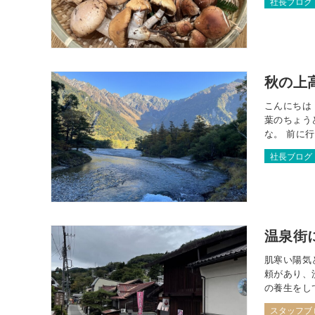
社長ブログ
秋の上
こんにちは
葉のちょう
な。 前に
乗る為に、
社長ブログ
場に到着し
温泉街
肌寒い陽気
頼があり、
の養生をし
[TOTO]
スタッフブ