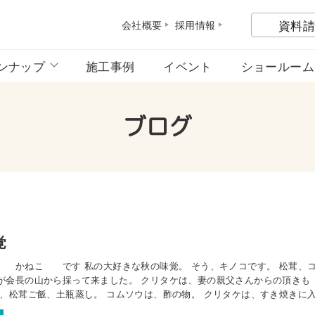
資料請
会社概
要
採用情
報
ンナップ
施工事例
イベント
ショールーム
ブログ
覚
 かねこ です 私の大好きな秋の味覚。 そう、キノコです。 松茸、
が会長の山から採って来ました。 クリタケは、妻の親父さんからの頂きも
は、松茸ご飯、土瓶蒸し。 コムソウは、酢の物。 クリタケは、すき焼きに
いただきました。 どれも美味しかったです。 ご馳走様。