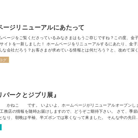
ページリニューアルにあたって
ムページをご覧くださっているみなさまはもうご存じですね？この度、金
Bサイトを一新しました！ ホームページをリニューアルするにあたり、金子
んな会社だろう？お客さまが求めている情報とは何だろう？と、改めて深
 今回のホームページにはその全てが詰まっています！どうぞお時間の許す
ログ
までサイトをご覧ください(っ…
リパークとジブリ展』
 かねこ です。 いよいよ、ホームページがリニューアルオープンし
子工務店の情報を随時お届けしますので、どうぞご期待下さい。 さて、季節
となり、朝晩は半袖、半ズボンでは寒くなって来ました。 そんな中の先日
を予約して、長野県立美術館で開催されている『ジブリパークとジブリ展』
行って来ました。 子どもたち…