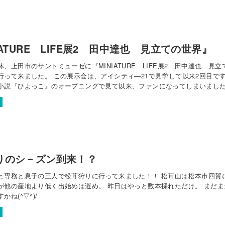
IATURE LIFE展2 田中達也 見立ての世界』
、上田市のサントミューゼに『MINIATURE LIFE展2 田中達也 見立
行って来ました。 この展示会は、アイシティ―21で見学して以来2回目で
小説『ひよっこ』のオープニングで見て以来、ファンになってしまいまし
私は、可愛くて、楽しいミニチュアの世界にのめり込んでいます。 一つ一
イトルがまた…
りのシ－ズン到来！？
と専務と息子の三人で松茸狩りに行って来ました！！ 松茸山は松本市四賀
が他の産地より低く出始めは遅め。 昨日はやっと数本採れただけ。 まだま
かね(^▽^)/