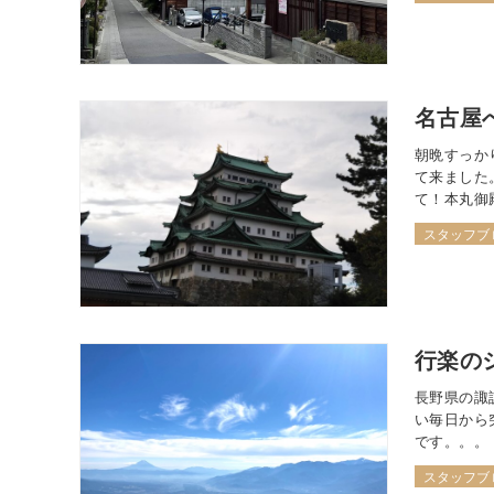
くにあ…
名古屋
朝晩すっか
て来ました
て！本丸御
「いつ始ま
スタッフブ
ィストの3年
行楽の
長野県の諏
い毎日から
です。。。
に行ってき
スタッフブ
2,524m