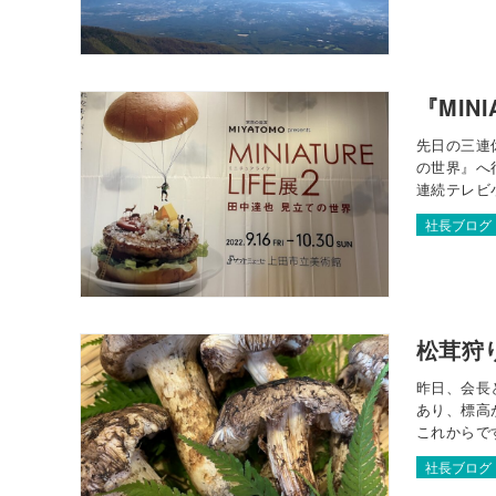
『MIN
先日の三連休
の世界』へ
連続テレビ
小物好きの
社長ブログ
の作品のタ
松茸狩
昨日、会長
あり、標高
これからです
社長ブログ