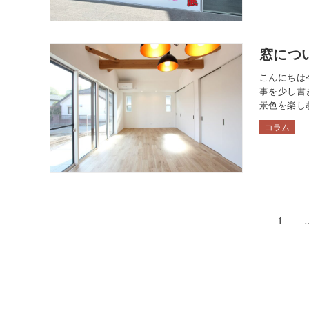
窓につ
こんにちは
事を少し書
景色を楽し
は、居室に
コラム
ています。
1