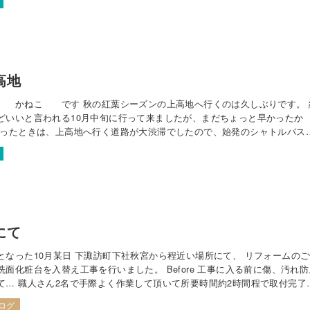
高地
 かねこ です 秋の紅葉シーズンの上高地へ行くのは久しぶりです。 
どいいと言われる10月中旬に行って来ましたが、まだちょっと早かったか
行ったときは、上高地へ行く道路が大渋滞でしたので、始発のシャトルバス
 なんと、早朝2時に出発。さすがに道路はスキスキ。 1時間ほどで沢渡の
ましたが、前泊の車で駐車場…
にて
となった10月某日 下諏訪町下社秋宮から程近い場所にて、 リフォームの
洗面化粧台を入替え工事を行いました。 Before 工事に入る前に傷、汚れ防
て… 職人さん2名で手際よく作業して頂いて所要時間約2時間程で取付完了
W600×H19000洗面化粧台ｻｸｱがジャストフィット！ 完成したころには、 現場
ログ