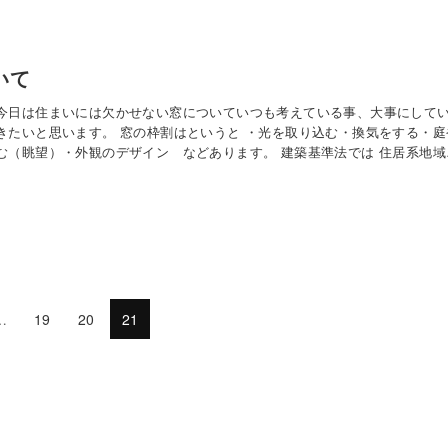
いて
今日は住まいには欠かせない窓についていつも考えている事、大事にして
きたいと思います。 窓の枠割はというと ・光を取り込む・換気をする・庭
む（眺望）・外観のデザイン などあります。 建築基準法では 住居系地域
は部屋の大きさ（床面積）の１／７以上の採光に有効な開口が必要と記載
採光に有効という所が大切で…
…
19
20
21