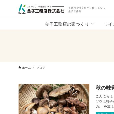
長野県で注文住宅を建てるなら
金子工務店
金子工務店の家づくり
ライ
ホーム
ブログ
秋の味
こんにちは
ソウは息子
の。 松茸
て美味しく