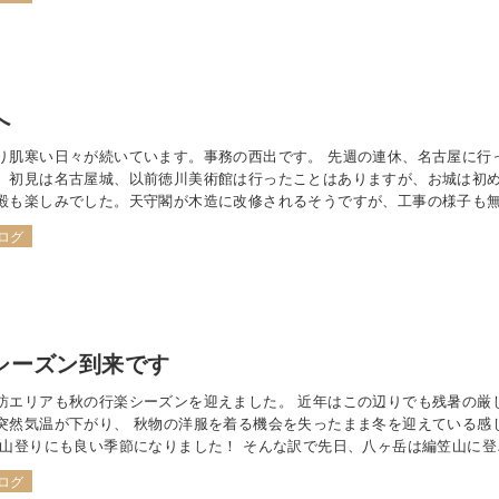
へ
り肌寒い日々が続いています。事務の西出です。 先週の連休、名古屋に行
。初見は名古屋城、以前徳川美術館は行ったことはありますが、お城は初
殿も楽しみでした。天守閣が木造に改修されるそうですが、工事の様子も
るの？完成は？？」の印象でした。 夕方は私の「ライフイベント」某アー
ログ
ぶりのコンサートへ!!!「出演…
シーズン到来です
訪エリアも秋の行楽シーズンを迎えました。 近年はこの辺りでも残暑の厳
突然気温が下がり、 秋物の洋服を着る機会を失ったまま冬を迎えている感
 山登りにも良い季節になりました！ そんな訳で先日、八ヶ岳は編笠山に登
ました。 編笠山（あみがさやま）は、八ヶ岳連峰の最南端に位置する標高
ログ
の山。 編笠を伏せたなだらか…