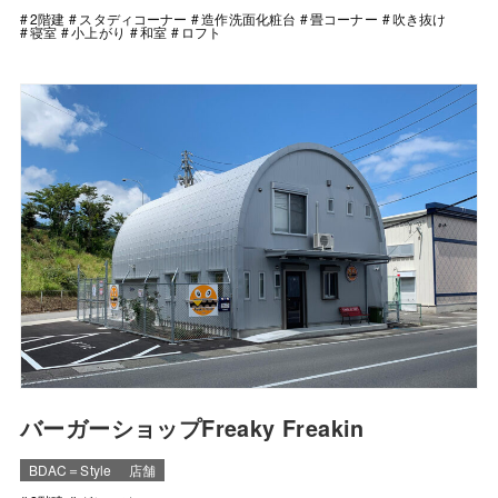
2階建
スタディコーナー
造作洗面化粧台
畳コーナー
吹き抜け
寝室
小上がり
和室
ロフト
バーガーショップFreaky Freakin
BDAC＝Style
店舗