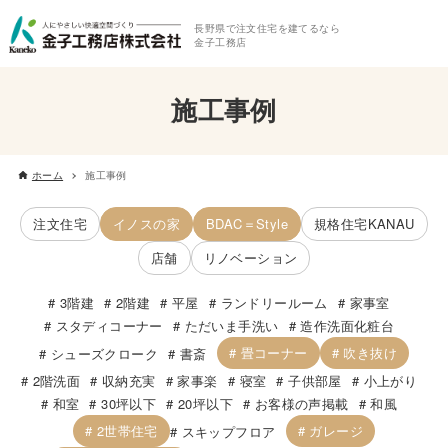
長野県で注文住宅を建てるなら
金子工務店
施工事例
ホーム
施工事例
注文住宅
イノスの家
BDAC＝Style
規格住宅KANAU
店舗
リノベーション
3階建
2階建
平屋
ランドリールーム
家事室
スタディコーナー
ただいま手洗い
造作洗面化粧台
畳コーナー
吹き抜け
シューズクローク
書斎
2階洗面
収納充実
家事楽
寝室
子供部屋
小上がり
和室
30坪以下
20坪以下
お客様の声掲載
和風
2世帯住宅
ガレージ
スキップフロア