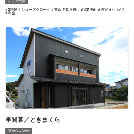
イノスの家
2階建
シューズクローク
書斎
吹き抜け
2階洗面
寝室
小上がり
和室
季間暮／ときまくら
BDAC＝Style