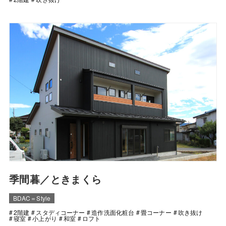
季間暮／ときまくら
BDAC＝Style
2階建
スタディコーナー
造作洗面化粧台
畳コーナー
吹き抜け
寝室
小上がり
和室
ロフト