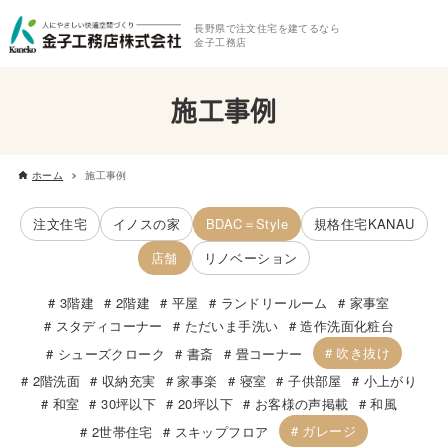
長野県で注文住宅を建てるなら
金子工務店
施工事例
ホーム
施工事例
注文住宅
イノスの家
BDAC＝Style
規格住宅KANAU
店舗
リノベーション
3階建
2階建
平屋
ランドリールーム
家事室
スタディコーナー
ただいま手洗い
造作洗面化粧台
吹き抜け
シューズクローク
書斎
畳コーナー
2階洗面
収納充実
家事楽
寝室
子供部屋
小上がり
和室
30坪以下
20坪以下
お客様の声掲載
和風
ガレージ
2世帯住宅
スキップフロア