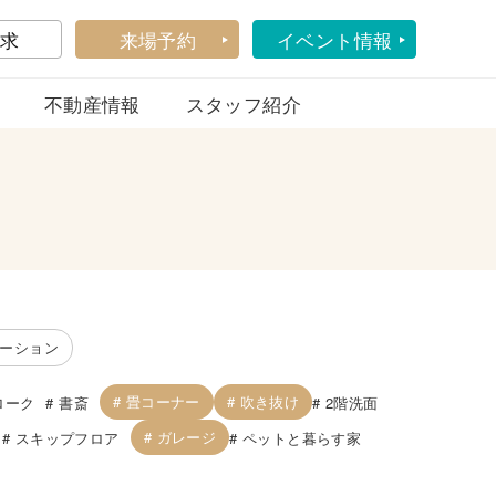
求
来場予約
イベント情報
不動産情報
スタッフ紹介
ーション
畳コーナー
吹き抜け
ローク
書斎
2階洗面
ガレージ
スキップフロア
ペットと暮らす家