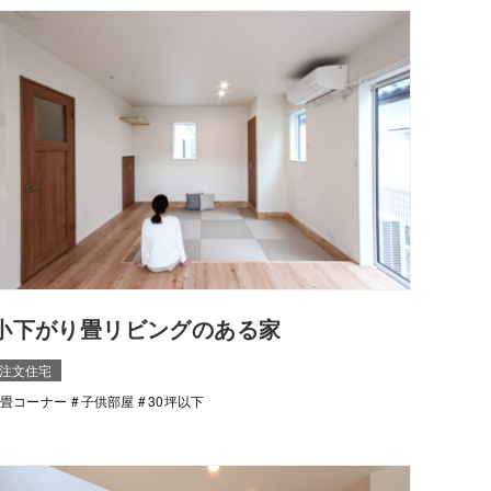
小下がり畳リビングのある家
注文住宅
畳コーナー
子供部屋
30坪以下