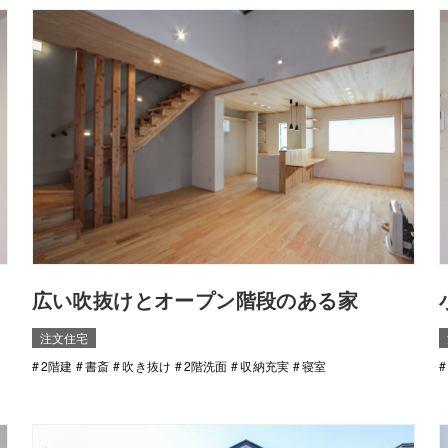
広い吹抜けとオープン階段のある家
注文住宅
2階建
書斎
吹き抜け
2階洗面
収納充実
寝室