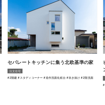
セパレートキッチンに集う北欧基準の家
注文住宅
2階建
スタディコーナー
造作洗面化粧台
吹き抜け
2階洗面