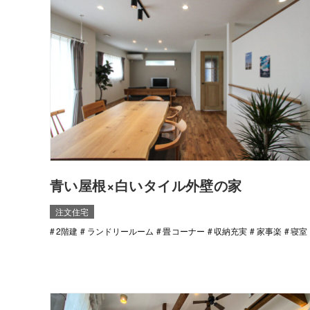
青い屋根×白いタイル外壁の家
注文住宅
2階建
ランドリールーム
畳コーナー
収納充実
家事楽
寝室