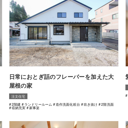
日常におとぎ話のフレーバーを加えた大
屋根の家
注文住宅
2階建
ランドリールーム
造作洗面化粧台
吹き抜け
2階洗面
収納充実
家事楽