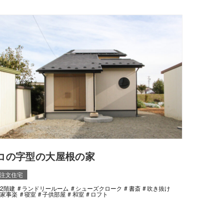
コの字型の大屋根の家
注文住宅
2階建
ランドリールーム
シューズクローク
書斎
吹き抜け
家事楽
寝室
子供部屋
和室
ロフト