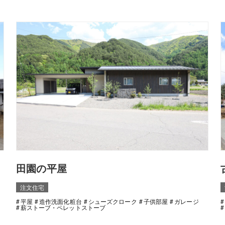
田園の平屋
注文住宅
平屋
造作洗面化粧台
シューズクローク
子供部屋
ガレージ
薪ストーブ・ペレットストーブ