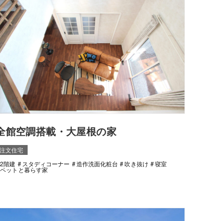
全館空調搭載・大屋根の家
注文住宅
2階建
スタディコーナー
造作洗面化粧台
吹き抜け
寝室
ペットと暮らす家