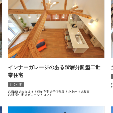
インナーガレージのある階層分離型二世
帯住宅
注文住宅
2階建
吹き抜け
収納充実
子供部屋
小上がり
和室
2世帯住宅
ガレージ
ロフト