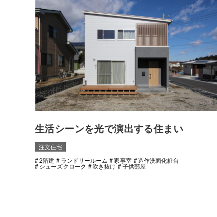
生活シーンを光で演出する住まい
注文住宅
2階建
ランドリールーム
家事室
造作洗面化粧台
シューズクローク
吹き抜け
子供部屋