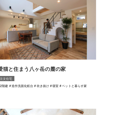
愛猫と住まう八ヶ岳の麓の家
注文住宅
2階建
造作洗面化粧台
吹き抜け
寝室
ペットと暮らす家