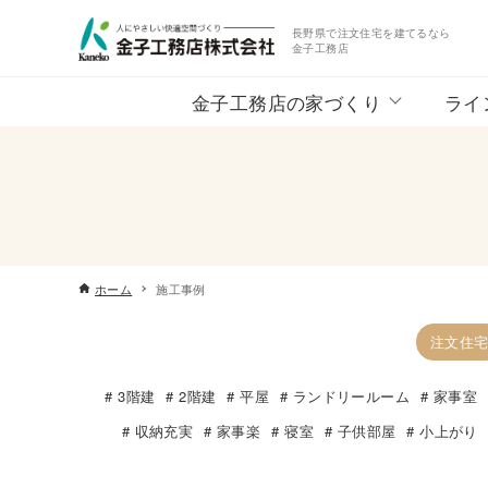
長野県で注文住宅を建てるなら
金子工務店
金子工務店の家づくり
ライ
ホーム
施工事例
注文住
3階建
2階建
平屋
ランドリールーム
家事室
収納充実
家事楽
寝室
子供部屋
小上がり