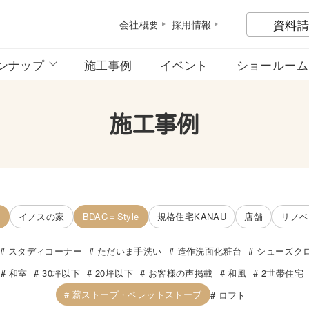
資料請
会社概
要
採用情
報
ンナップ
施工事例
イベント
ショールーム
施工事例
宅
イノスの家
BDAC＝Style
規格住宅KANAU
店舗
リノベ
スタディコーナー
ただいま手洗い
造作洗面化粧台
シューズク
和室
30坪以下
20坪以下
お客様の声掲載
和風
2世帯住宅
薪ストーブ・ペレットストーブ
ロフト