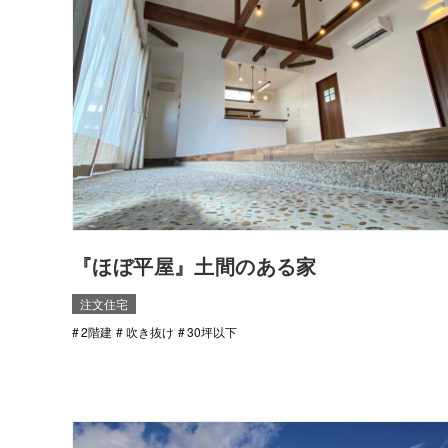
『ほぼ平屋』土間のある家
注文住宅
2階建
吹き抜け
30坪以下