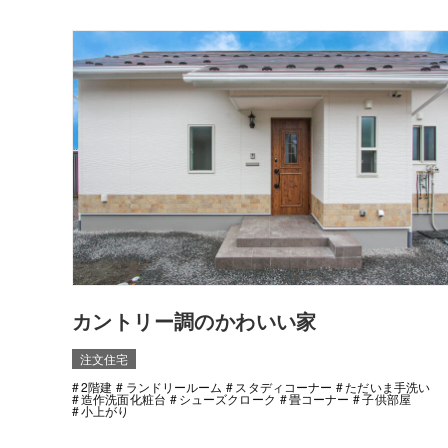
カントリー調のかわいい家
注文住宅
2階建
ランドリールーム
スタディコーナー
ただいま手洗い
造作洗面化粧台
シューズクローク
畳コーナー
子供部屋
小上がり