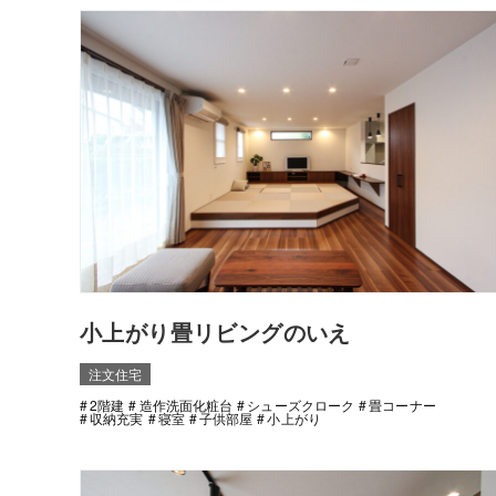
小上がり畳リビングのいえ
注文住宅
2階建
造作洗面化粧台
シューズクローク
畳コーナー
収納充実
寝室
子供部屋
小上がり