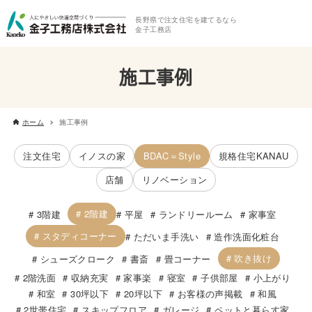
長野県で注文住宅を建てるなら
金子工務店
施工事例
ホーム
施工事例
注文住宅
イノスの家
BDAC＝Style
規格住宅KANAU
店舗
リノベーション
2階建
3階建
平屋
ランドリールーム
家事室
スタディコーナー
ただいま手洗い
造作洗面化粧台
吹き抜け
シューズクローク
書斎
畳コーナー
2階洗面
収納充実
家事楽
寝室
子供部屋
小上がり
和室
30坪以下
20坪以下
お客様の声掲載
和風
2世帯住宅
スキップフロア
ガレージ
ペットと暮らす家