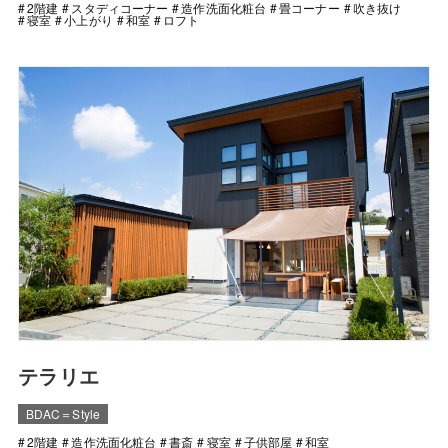
2階建
スタディコーナー
造作洗面化粧台
畳コーナー
吹き抜け
寝室
小上がり
和室
ロフト
テラリエ
BDAC＝Style
2階建
造作洗面化粧台
書斎
寝室
子供部屋
和室