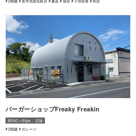
2階建
造作洗面化粧台
書斎
寝室
子供部屋
和室
バーガーショップFreaky Freakin
BDAC＝Style
店舗
2階建
ガレージ