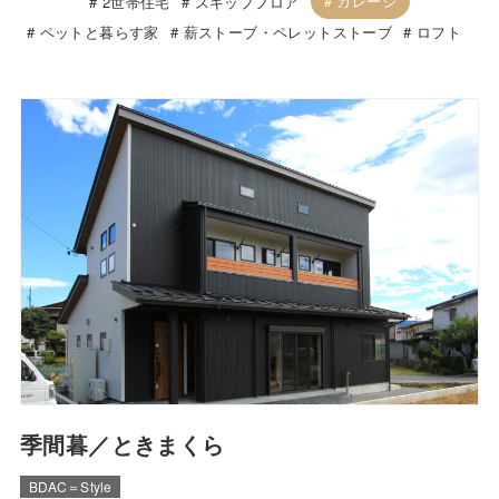
ガレージ
2世帯住宅
スキップフロア
ペットと暮らす家
薪ストーブ・ペレットストーブ
ロフト
季間暮／ときまくら
BDAC＝Style