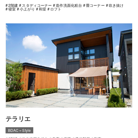
2階建
スタディコーナー
造作洗面化粧台
畳コーナー
吹き抜け
寝室
小上がり
和室
ロフト
テラリエ
BDAC＝Style