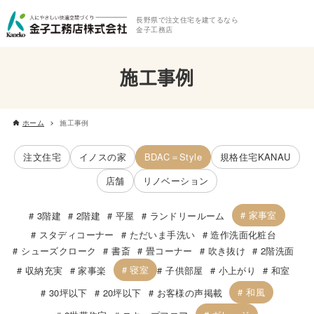
長野県で注文住宅を建てるなら
金子工務店
施工事例
ホーム
施工事例
注文住宅
イノスの家
BDAC＝Style
規格住宅KANAU
店舗
リノベーション
家事室
3階建
2階建
平屋
ランドリールーム
スタディコーナー
ただいま手洗い
造作洗面化粧台
シューズクローク
書斎
畳コーナー
吹き抜け
2階洗面
寝室
収納充実
家事楽
子供部屋
小上がり
和室
和風
30坪以下
20坪以下
お客様の声掲載