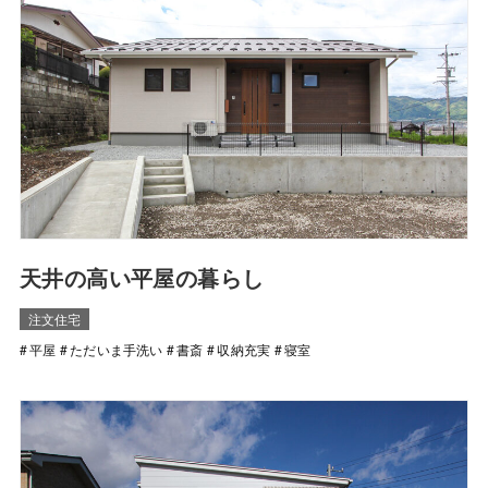
天井の高い平屋の暮らし
注文住宅
平屋
ただいま手洗い
書斎
収納充実
寝室