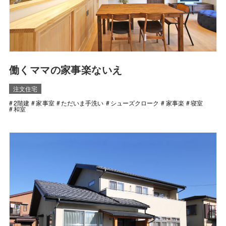
働くママの家事楽ないえ
注文住宅
2階建
家事室
ただいま手洗い
シューズクローク
家事楽
寝室
和室