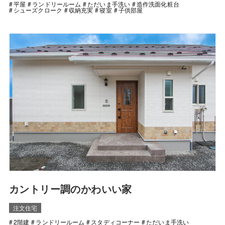
平屋
ランドリールーム
ただいま手洗い
造作洗面化粧台
シューズクローク
収納充実
寝室
子供部屋
カントリー調のかわいい家
注文住宅
2階建
ランドリールーム
スタディコーナー
ただいま手洗い