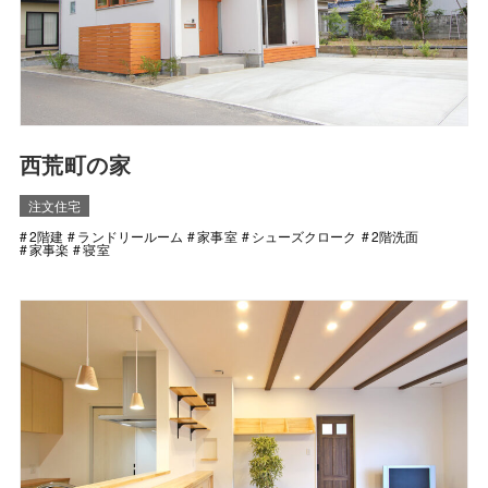
西荒町の家
注文住宅
2階建
ランドリールーム
家事室
シューズクローク
2階洗面
家事楽
寝室