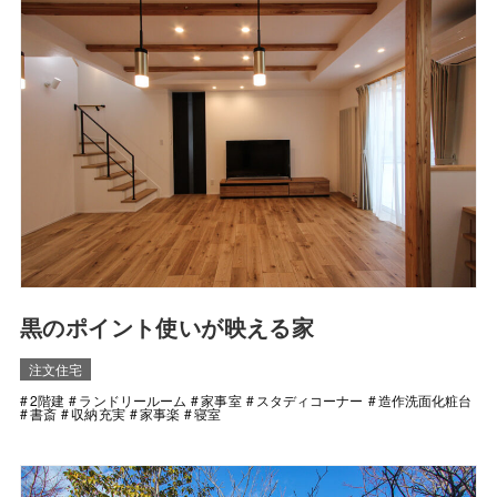
黒のポイント使いが映える家
注文住宅
2階建
ランドリールーム
家事室
スタディコーナー
造作洗面化粧台
書斎
収納充実
家事楽
寝室