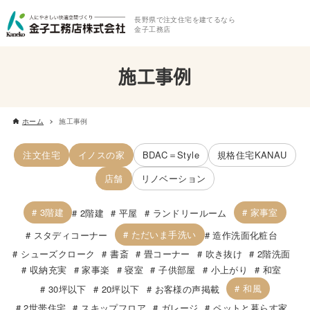
長野県で注文住宅を建てるなら
金子工務店
施工事例
ホーム
施工事例
注文住宅
イノスの家
BDAC＝Style
規格住宅KANAU
店舗
リノベーション
3階建
家事室
2階建
平屋
ランドリールーム
ただいま手洗い
スタディコーナー
造作洗面化粧台
シューズクローク
書斎
畳コーナー
吹き抜け
2階洗面
収納充実
家事楽
寝室
子供部屋
小上がり
和室
和風
30坪以下
20坪以下
お客様の声掲載
2世帯住宅
スキップフロア
ガレージ
ペットと暮らす家