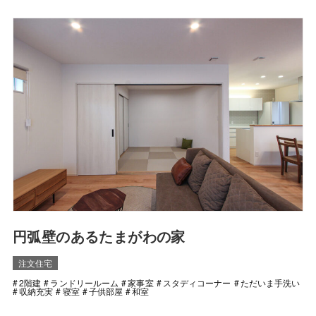
円弧壁のあるたまがわの家
注文住宅
2階建
ランドリールーム
家事室
スタディコーナー
ただいま手洗い
収納充実
寝室
子供部屋
和室