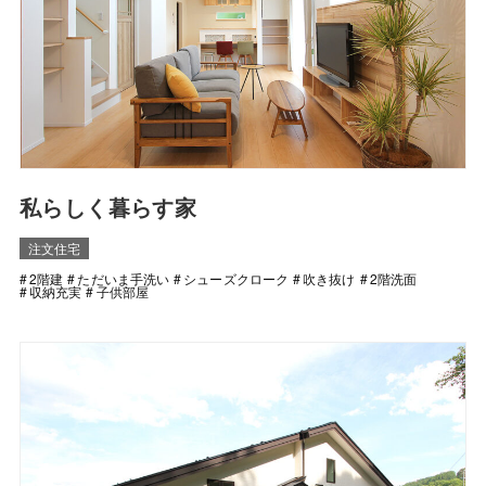
私らしく暮らす家
注文住宅
2階建
ただいま手洗い
シューズクローク
吹き抜け
2階洗面
収納充実
子供部屋