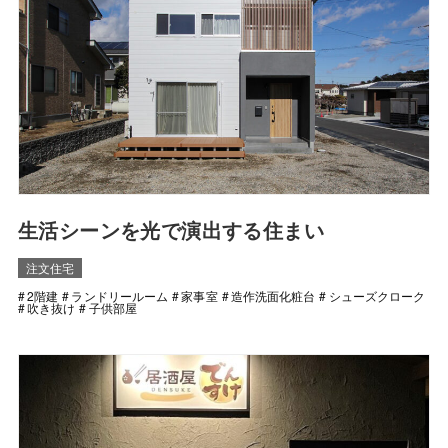
生活シーンを光で演出する住まい
注文住宅
2階建
ランドリールーム
家事室
造作洗面化粧台
シューズクローク
吹き抜け
子供部屋