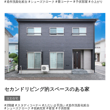
造作洗面化粧台
シューズクローク
畳コーナー
子供部屋
小上がり
セカンドリビング的スペースのある家
注文住宅
2階建
スタディコーナー
ただいま手洗い
造作洗面化粧台
シューズクローク
収納充実
寝室
子供部屋