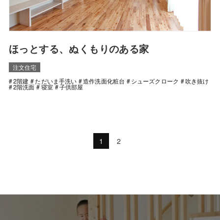
ほっとする、ぬくもりのある家
注文住宅
2階建
ただいま手洗い
造作洗面化粧台
シューズクローク
吹き抜け
2階洗面
寝室
子供部屋
1
2