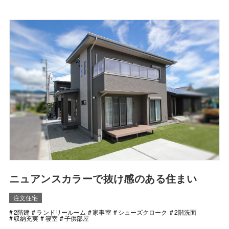
ニュアンスカラーで抜け感のある住まい
注文住宅
2階建
ランドリールーム
家事室
シューズクローク
2階洗面
収納充実
寝室
子供部屋