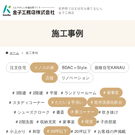
長野県で注文住宅を建てるなら
金子工務店
施工事例
ホーム
施工事例
注文住宅
イノスの家
BDAC＝Style
規格住宅KANAU
店舗
リノベーション
家事室
3階建
2階建
平屋
ランドリールーム
ただいま手洗い
造作洗面化粧台
スタディコーナー
畳コーナー
シューズクローク
書斎
吹き抜け
寝室
2階洗面
収納充実
家事楽
子供部屋
30坪以下
小上がり
和室
20坪以下
お客様の声掲載