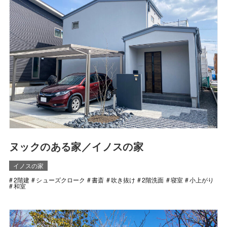
ヌックのある家／イノスの家
イノスの家
2階建
シューズクローク
書斎
吹き抜け
2階洗面
寝室
小上がり
和室