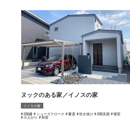
ヌックのある家／イノスの家
イノスの家
2階建
シューズクローク
書斎
吹き抜け
2階洗面
寝室
小上がり
和室