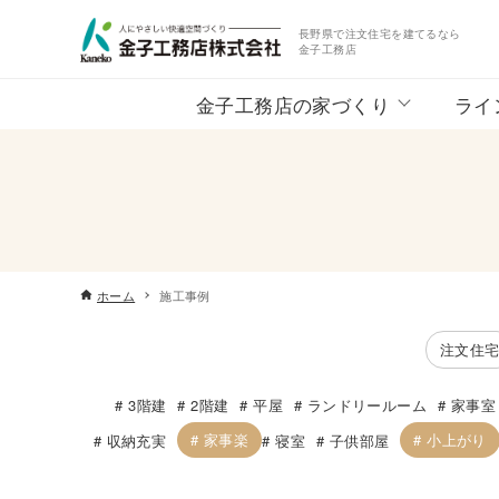
長野県で注文住宅を建てるなら
金子工務店
金子工務店の家づくり
ライ
ホーム
施工事例
注文住
3階建
2階建
平屋
ランドリールーム
家事室
家事楽
小上がり
収納充実
寝室
子供部屋