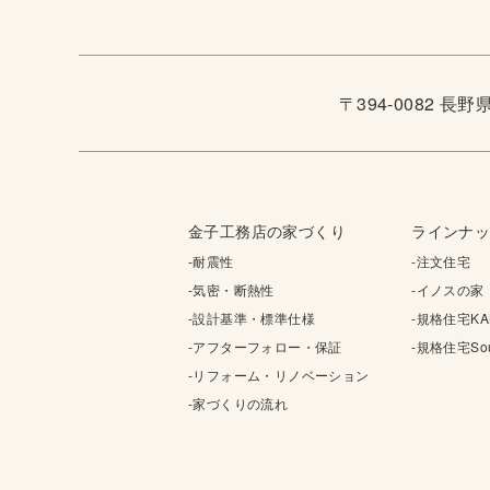
〒394-0082 長
金子工務店の家づくり
ラインナ
-耐震性
-注文住宅
-気密・断熱性
-イノスの家
-設計基準・標準仕様
-規格住宅KA
-アフターフォロー・保証
-規格住宅Sou
-リフォーム・リノベーション
-家づくりの流れ