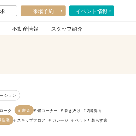
求
来場予約
イベント情報
不動産情報
スタッフ紹介
ーション
書斎
ローク
畳コーナー
吹き抜け
2階洗面
帯住宅
スキップフロア
ガレージ
ペットと暮らす家