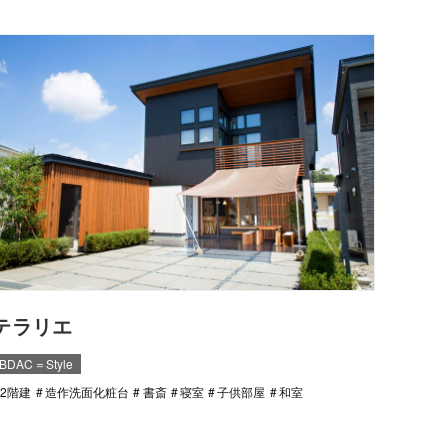
テラリエ
BDAC＝Style
2階建
造作洗面化粧台
書斎
寝室
子供部屋
和室