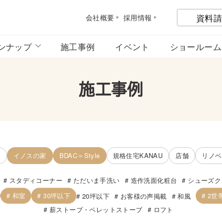
資料請
会社概
要
採用情
報
ンナップ
施工事例
イベント
ショールーム
施工事例
宅
イノスの家
BDAC＝Style
規格住宅KANAU
店舗
リノベ
スタディコーナー
ただいま手洗い
造作洗面化粧台
シューズク
和室
30坪以下
2世
20坪以下
お客様の声掲載
和風
薪ストーブ・ペレットストーブ
ロフト