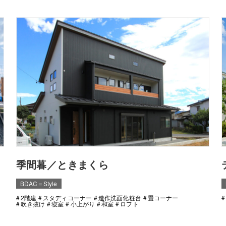
季間暮／ときまくら
BDAC＝Style
2階建
スタディコーナー
造作洗面化粧台
畳コーナー
吹き抜け
寝室
小上がり
和室
ロフト