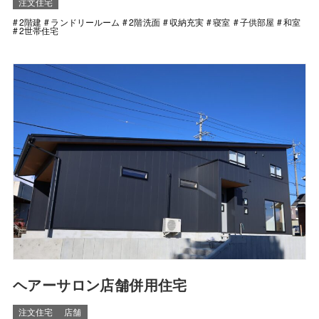
注文住宅
2階建
ランドリールーム
2階洗面
収納充実
寝室
子供部屋
和室
2世帯住宅
ヘアーサロン店舗併用住宅
注文住宅
店舗