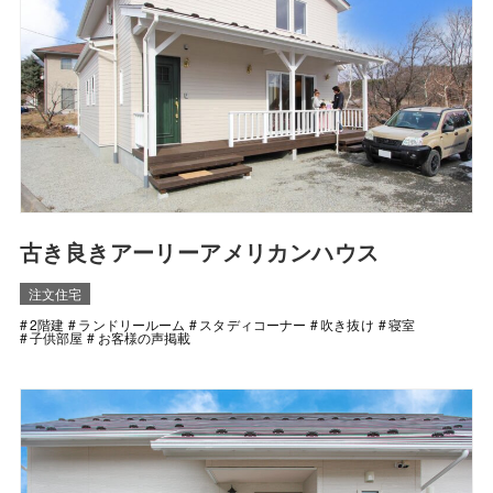
古き良きアーリーアメリカンハウス
注文住宅
2階建
ランドリールーム
スタディコーナー
吹き抜け
寝室
子供部屋
お客様の声掲載