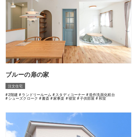
ブルーの扉の家
注文住宅
2階建
ランドリールーム
スタディコーナー
造作洗面化粧台
シューズクローク
書斎
家事楽
寝室
子供部屋
和室