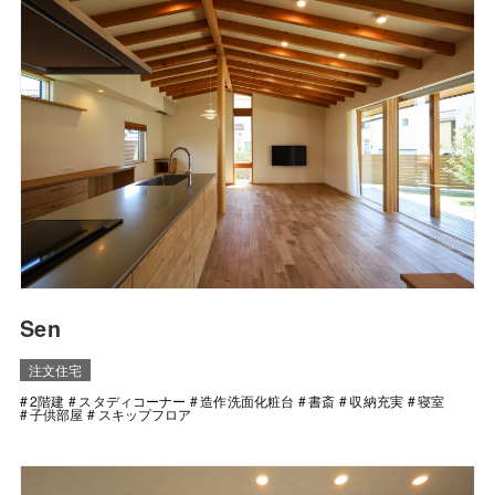
Sen
注文住宅
2階建
スタディコーナー
造作洗面化粧台
書斎
収納充実
寝室
子供部屋
スキップフロア