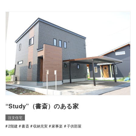
“Study”（書斎）のある家
注文住宅
2階建
書斎
収納充実
家事楽
子供部屋