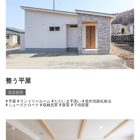
整う平屋
注文住宅
平屋
ランドリールーム
ただいま手洗い
造作洗面化粧台
シューズクローク
収納充実
寝室
子供部屋