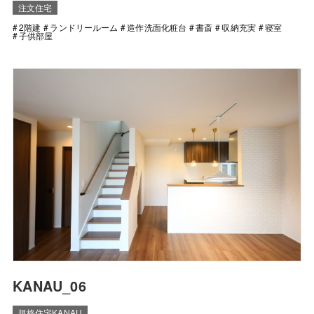
注文住宅
2階建
ランドリールーム
造作洗面化粧台
書斎
収納充実
寝室
子供部屋
KANAU_06
規格住宅KANAU