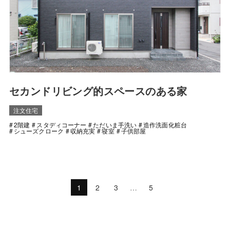
セカンドリビング的スペースのある家
注文住宅
2階建
スタディコーナー
ただいま手洗い
造作洗面化粧台
シューズクローク
収納充実
寝室
子供部屋
1
2
3
…
5