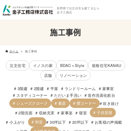
長野県で注文住宅を建てるなら
金子工務店
施工事例
ホーム
施工事例
注文住宅
イノスの家
BDAC＝Style
規格住宅KANAU
店舗
リノベーション
3階建
2階建
平屋
ランドリールーム
家事室
スタディコーナー
ただいま手洗い
造作洗面化粧台
シューズクローク
書斎
畳コーナー
吹き抜け
子供部屋
2階洗面
収納充実
家事楽
寝室
和室
小上がり
30坪以下
20坪以下
お客様の声掲載