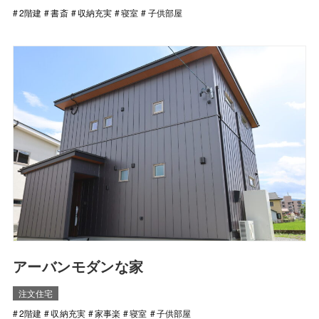
2階建
書斎
収納充実
寝室
子供部屋
アーバンモダンな家
注文住宅
2階建
収納充実
家事楽
寝室
子供部屋