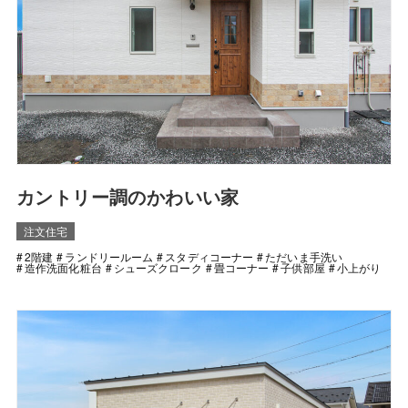
カントリー調のかわいい家
注文住宅
2階建
ランドリールーム
スタディコーナー
ただいま手洗い
造作洗面化粧台
シューズクローク
畳コーナー
子供部屋
小上がり