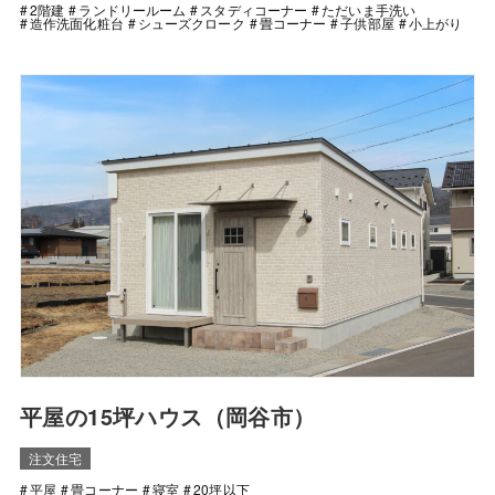
2階建
ランドリールーム
スタディコーナー
ただいま手洗い
造作洗面化粧台
シューズクローク
畳コーナー
子供部屋
小上がり
平屋の15坪ハウス（岡谷市）
注文住宅
平屋
畳コーナー
寝室
20坪以下