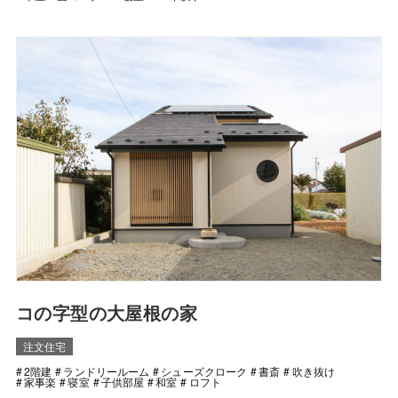
コの字型の大屋根の家
注文住宅
2階建
ランドリールーム
シューズクローク
書斎
吹き抜け
家事楽
寝室
子供部屋
和室
ロフト