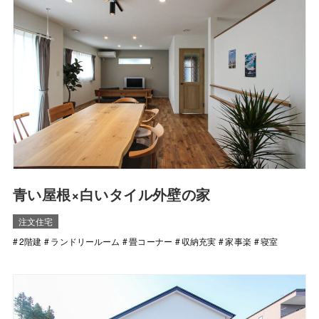
青い屋根×白いタイル外壁の家
注文住宅
2階建
ランドリールーム
畳コーナー
収納充実
家事楽
寝室