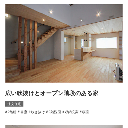
広い吹抜けとオープン階段のある家
注文住宅
2階建
書斎
吹き抜け
2階洗面
収納充実
寝室