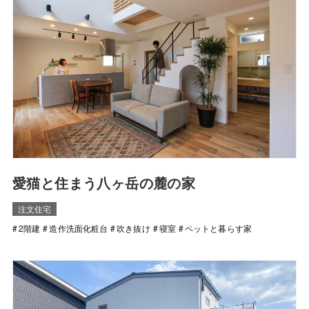
愛猫と住まう八ヶ岳の麓の家
注文住宅
2階建
造作洗面化粧台
吹き抜け
寝室
ペットと暮らす家