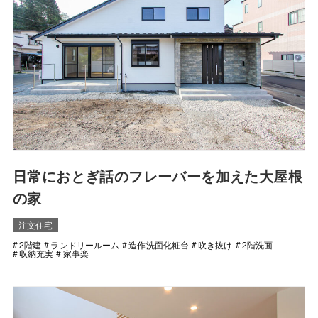
日常におとぎ話のフレーバーを加えた大屋根
の家
注文住宅
2階建
ランドリールーム
造作洗面化粧台
吹き抜け
2階洗面
収納充実
家事楽