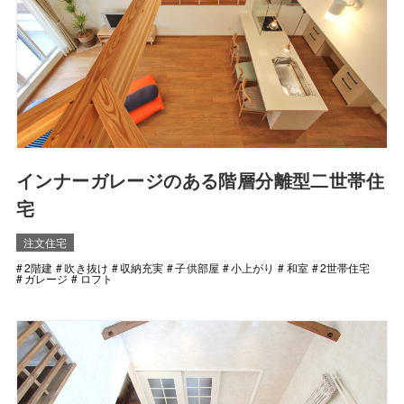
インナーガレージのある階層分離型二世帯住
宅
注文住宅
2階建
吹き抜け
収納充実
子供部屋
小上がり
和室
2世帯住宅
ガレージ
ロフト