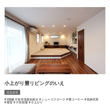
小上がり畳リビングのいえ
注文住宅
2階建
造作洗面化粧台
シューズクローク
畳コーナー
収納充実
寝室
子供部屋
小上がり