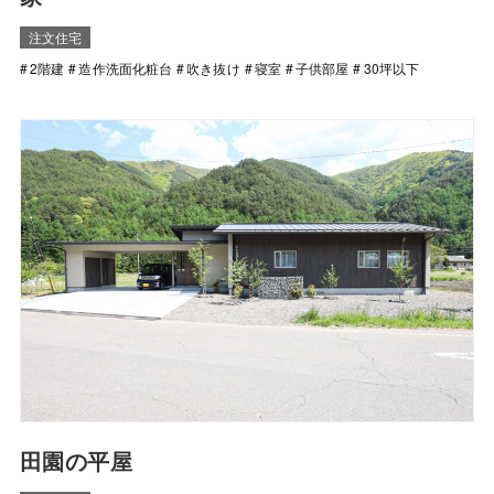
注文住宅
2階建
造作洗面化粧台
吹き抜け
寝室
子供部屋
30坪以下
田園の平屋