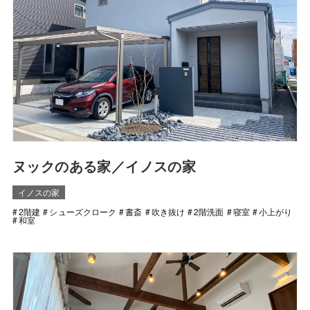
ヌックのある家／イノスの家
イノスの家
2階建
シューズクローク
書斎
吹き抜け
2階洗面
寝室
小上がり
和室