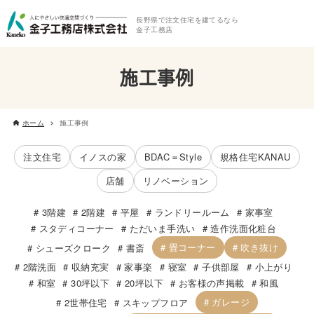
長野県で注文住宅を建てるなら
金子工務店
施工事例
ホーム
施工事例
注文住宅
イノスの家
BDAC＝Style
規格住宅KANAU
店舗
リノベーション
3階建
2階建
平屋
ランドリールーム
家事室
スタディコーナー
ただいま手洗い
造作洗面化粧台
畳コーナー
吹き抜け
シューズクローク
書斎
2階洗面
収納充実
家事楽
寝室
子供部屋
小上がり
和室
30坪以下
20坪以下
お客様の声掲載
和風
ガレージ
2世帯住宅
スキップフロア