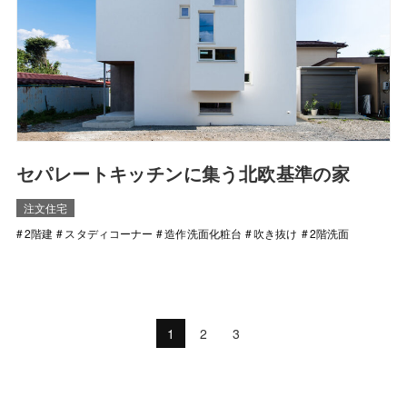
セパレートキッチンに集う北欧基準の家
注文住宅
2階建
スタディコーナー
造作洗面化粧台
吹き抜け
2階洗面
1
2
3