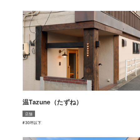
温Tazune（たずね）
店舗
30坪以下