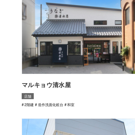
マルキョウ清水屋
店舗
2階建
造作洗面化粧台
和室