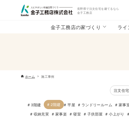
長野県で注文住宅を建てるなら
金子工務店
金子工務店の家づくり
ライ
ホーム
施工事例
注文住
2階建
3階建
平屋
ランドリールーム
家事
収納充実
家事楽
寝室
子供部屋
小上がり