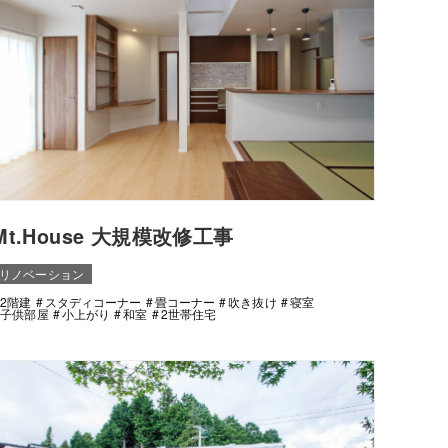
Mt.House 大規模改修工事
リノベーション
2階建
スタディコーナー
畳コーナー
吹き抜け
寝室
子供部屋
小上がり
和室
2世帯住宅