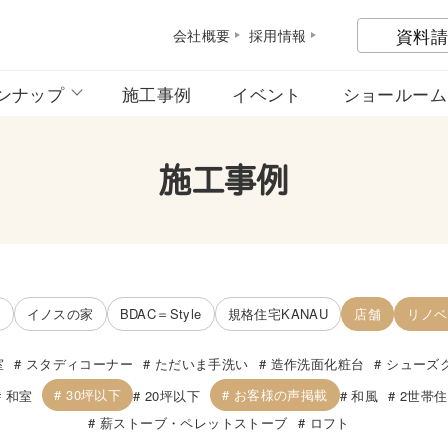
資料請
会社概
要
採用情
報
ンナップ
施工事例
イベント
ショールーム
施工事例
宅
イノスの家
BDAC＝Style
規格住宅KANAU
店舗
リノベ
室
スタディコーナー
ただいま手洗い
造作洗面化粧台
シューズ
30坪以下
お客様の声掲載
和室
20坪以下
和風
2世帯
薪ストーブ・ペレットストーブ
ロフト