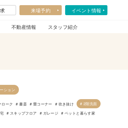
求
来場予約
イベント情報
不動産情報
スタッフ紹介
ーション
2階洗面
クローク
書斎
畳コーナー
吹き抜け
住宅
スキップフロア
ガレージ
ペットと暮らす家