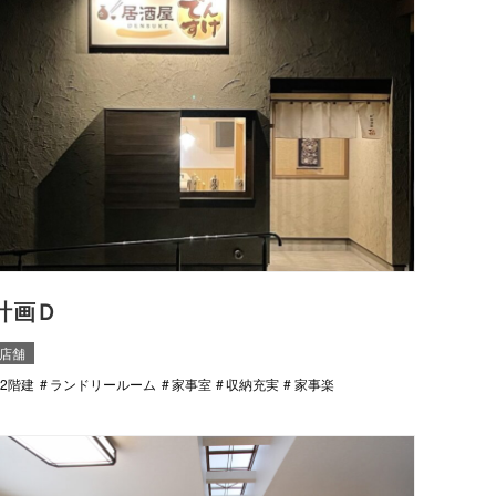
計画Ｄ
店舗
2階建
ランドリールーム
家事室
収納充実
家事楽