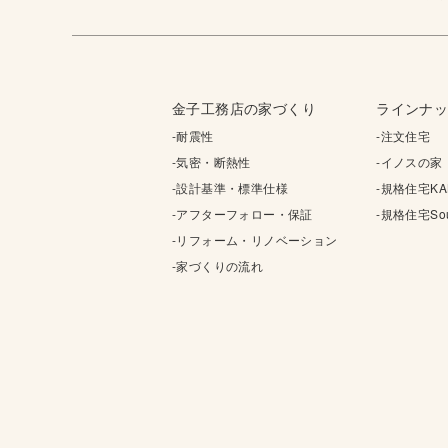
金子工務店の家づくり
ラインナ
-耐震性
-注文住宅
-気密・断熱性
-イノスの家
-設計基準・標準仕様
-規格住宅KA
-アフターフォロー・保証
-規格住宅Sou
-リフォーム・リノベーション
-家づくりの流れ