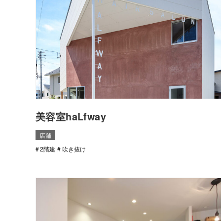
美容室haLfway
店舗
2階建
吹き抜け