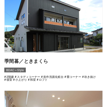
季間暮／ときまくら
BDAC＝Style
2階建
スタディコーナー
造作洗面化粧台
畳コーナー
吹き抜け
寝室
小上がり
和室
ロフト