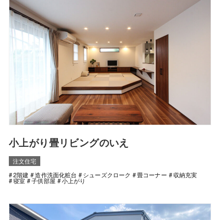
小上がり畳リビングのいえ
注文住宅
2階建
造作洗面化粧台
シューズクローク
畳コーナー
収納充実
寝室
子供部屋
小上がり