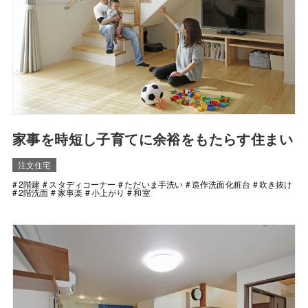
家事を時短し子育てに余裕をもたらす住まい
注文住宅
2階建
スタディコーナー
ただいま手洗い
造作洗面化粧台
吹き抜け
2階洗面
家事楽
小上がり
和室