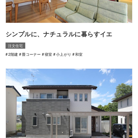
シンプルに、ナチュラルに暮らすイエ
注文住宅
2階建
畳コーナー
寝室
小上がり
和室