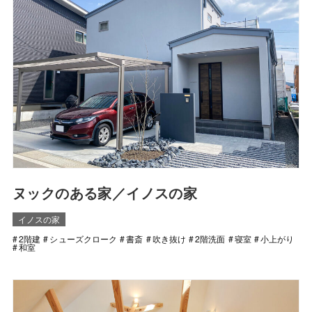
ヌックのある家／イノスの家
イノスの家
2階建
シューズクローク
書斎
吹き抜け
2階洗面
寝室
小上がり
和室