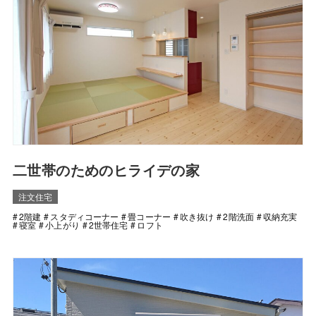
二世帯のためのヒライデの家
注文住宅
2階建
スタディコーナー
畳コーナー
吹き抜け
2階洗面
収納充実
寝室
小上がり
2世帯住宅
ロフト