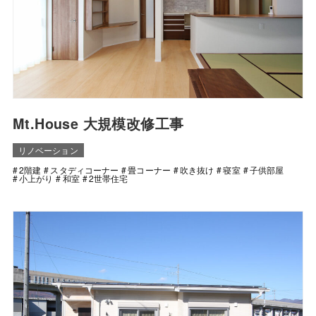
Mt.House 大規模改修工事
リノベーション
2階建
スタディコーナー
畳コーナー
吹き抜け
寝室
子供部屋
小上がり
和室
2世帯住宅