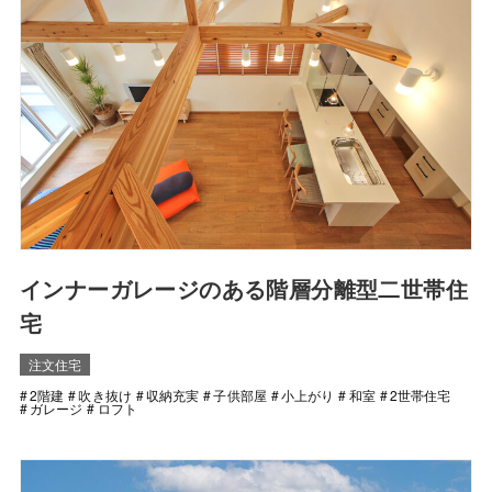
インナーガレージのある階層分離型二世帯住
宅
注文住宅
2階建
吹き抜け
収納充実
子供部屋
小上がり
和室
2世帯住宅
ガレージ
ロフト