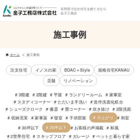
長野県で注文住宅を建てるなら
金子工務店
施工事例
ホーム
施工事例
注文住宅
イノスの家
BDAC＝Style
規格住宅KANAU
店舗
リノベーション
3階建
2階建
平屋
ランドリールーム
家事室
スタディコーナー
ただいま手洗い
造作洗面化粧台
シューズクローク
書斎
畳コーナー
吹き抜け
2階洗面
小上がり
収納充実
家事楽
寝室
子供部屋
和室
20坪以下
30坪以下
お客様の声掲載
和風
2世帯住宅
スキップフロア
ガレージ
ペットと暮らす家