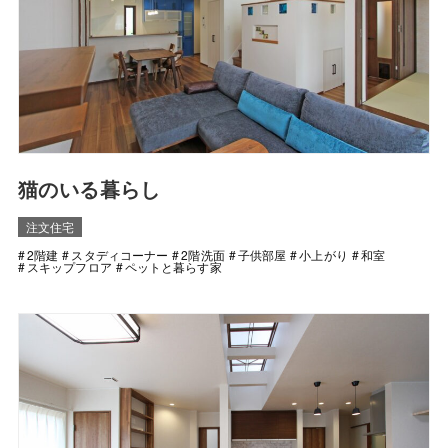
猫のいる暮らし
注文住宅
2階建
スタディコーナー
2階洗面
子供部屋
小上がり
和室
スキップフロア
ペットと暮らす家