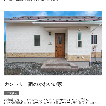
カントリー調のかわいい家
注文住宅
2階建
ランドリールーム
スタディコーナー
ただいま手洗い
造作洗面化粧台
シューズクローク
畳コーナー
子供部屋
小上がり