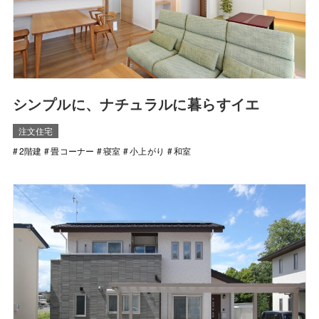
シンプルに、ナチュラルに暮らすイエ
注文住宅
2階建
畳コーナー
寝室
小上がり
和室