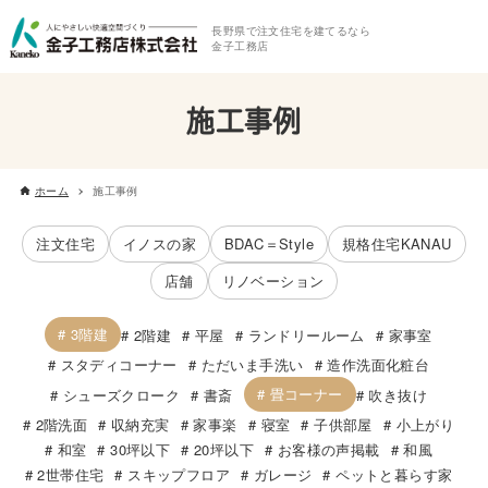
長野県で注文住宅を建てるなら
金子工務店
施工事例
ホーム
施工事例
注文住宅
イノスの家
BDAC＝Style
規格住宅KANAU
店舗
リノベーション
3階建
2階建
平屋
ランドリールーム
家事室
スタディコーナー
ただいま手洗い
造作洗面化粧台
畳コーナー
シューズクローク
書斎
吹き抜け
2階洗面
収納充実
家事楽
寝室
子供部屋
小上がり
和室
30坪以下
20坪以下
お客様の声掲載
和風
2世帯住宅
スキップフロア
ガレージ
ペットと暮らす家