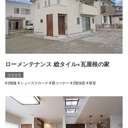
ローメンテナンス 総タイル×瓦屋根の家
注文住宅
2階建
シューズクローク
畳コーナー
2階洗面
寝室