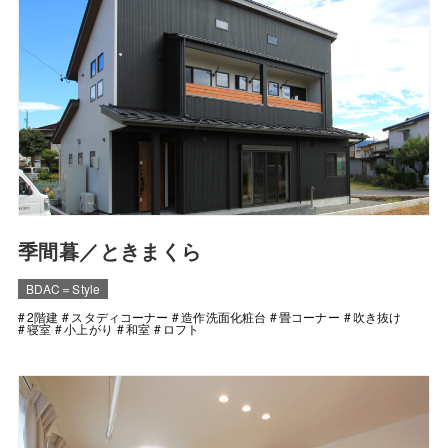
季間暮／ときまくら
BDAC＝Style
2階建
スタディコーナー
造作洗面化粧台
畳コーナー
吹き抜け
寝室
小上がり
和室
ロフト