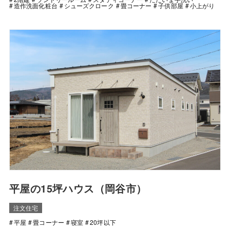
造作洗面化粧台
シューズクローク
畳コーナー
子供部屋
小上がり
平屋の15坪ハウス（岡谷市）
注文住宅
平屋
畳コーナー
寝室
20坪以下