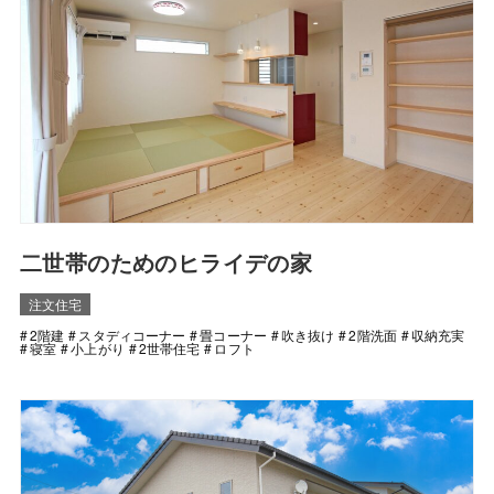
二世帯のためのヒライデの家
注文住宅
2階建
スタディコーナー
畳コーナー
吹き抜け
2階洗面
収納充実
寝室
小上がり
2世帯住宅
ロフト