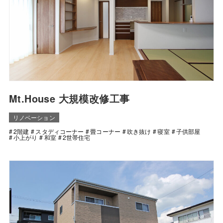
Mt.House 大規模改修工事
リノベーション
2階建
スタディコーナー
畳コーナー
吹き抜け
寝室
子供部屋
小上がり
和室
2世帯住宅