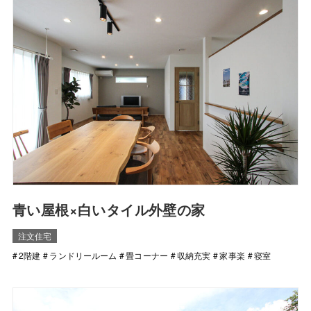
青い屋根×白いタイル外壁の家
注文住宅
2階建
ランドリールーム
畳コーナー
収納充実
家事楽
寝室