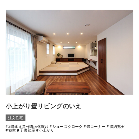
小上がり畳リビングのいえ
注文住宅
2階建
造作洗面化粧台
シューズクローク
畳コーナー
収納充実
寝室
子供部屋
小上がり