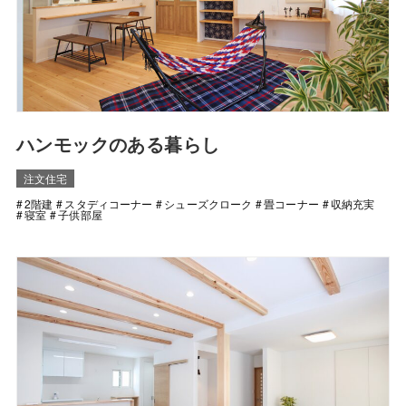
ハンモックのある暮らし
注文住宅
2階建
スタディコーナー
シューズクローク
畳コーナー
収納充実
寝室
子供部屋