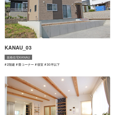
KANAU_03
規格住宅KANAU
2階建
畳コーナー
寝室
30坪以下