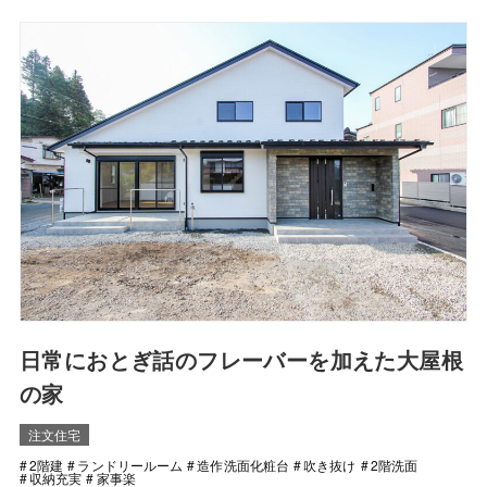
日常におとぎ話のフレーバーを加えた大屋根
の家
注文住宅
2階建
ランドリールーム
造作洗面化粧台
吹き抜け
2階洗面
収納充実
家事楽