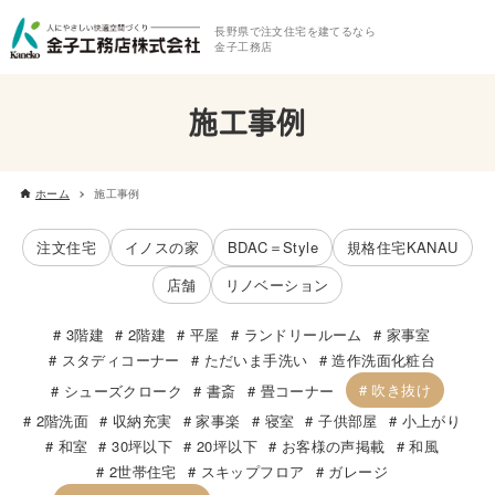
長野県で注文住宅を建てるなら
金子工務店
施工事例
ホーム
施工事例
注文住宅
イノスの家
BDAC＝Style
規格住宅KANAU
店舗
リノベーション
3階建
2階建
平屋
ランドリールーム
家事室
スタディコーナー
ただいま手洗い
造作洗面化粧台
吹き抜け
シューズクローク
書斎
畳コーナー
2階洗面
収納充実
家事楽
寝室
子供部屋
小上がり
和室
30坪以下
20坪以下
お客様の声掲載
和風
2世帯住宅
スキップフロア
ガレージ