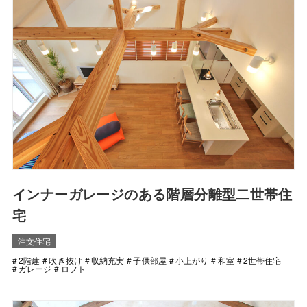
インナーガレージのある階層分離型二世帯住
宅
注文住宅
2階建
吹き抜け
収納充実
子供部屋
小上がり
和室
2世帯住宅
ガレージ
ロフト