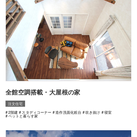
全館空調搭載・大屋根の家
注文住宅
2階建
スタディコーナー
造作洗面化粧台
吹き抜け
寝室
ペットと暮らす家