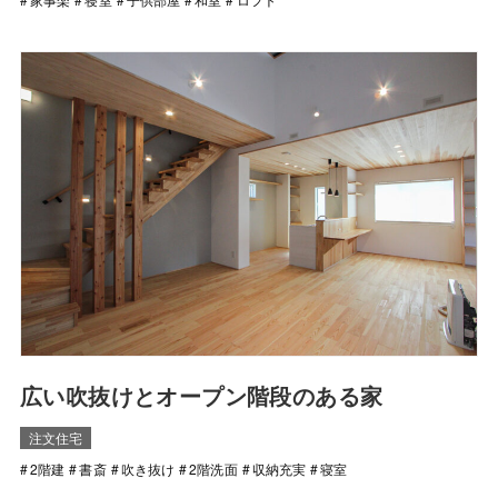
広い吹抜けとオープン階段のある家
注文住宅
2階建
書斎
吹き抜け
2階洗面
収納充実
寝室