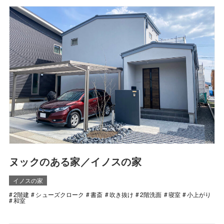
ヌックのある家／イノスの家
イノスの家
2階建
シューズクローク
書斎
吹き抜け
2階洗面
寝室
小上がり
和室