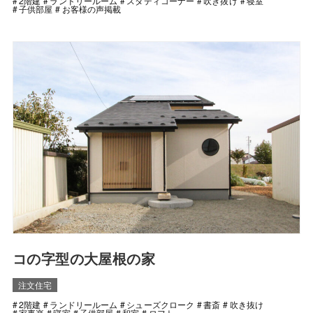
2階建
ランドリールーム
スタディコーナー
吹き抜け
寝室
子供部屋
お客様の声掲載
コの字型の大屋根の家
注文住宅
2階建
ランドリールーム
シューズクローク
書斎
吹き抜け
家事楽
寝室
子供部屋
和室
ロフト