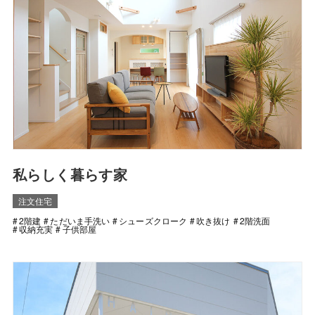
私らしく暮らす家
注文住宅
2階建
ただいま手洗い
シューズクローク
吹き抜け
2階洗面
収納充実
子供部屋