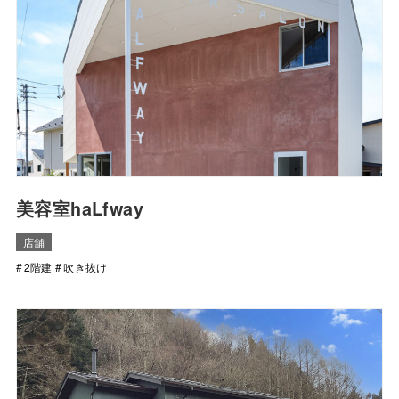
美容室haLfway
店舗
2階建
吹き抜け