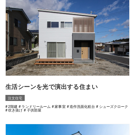
生活シーンを光で演出する住まい
注文住宅
2階建
ランドリールーム
家事室
造作洗面化粧台
シューズクローク
吹き抜け
子供部屋