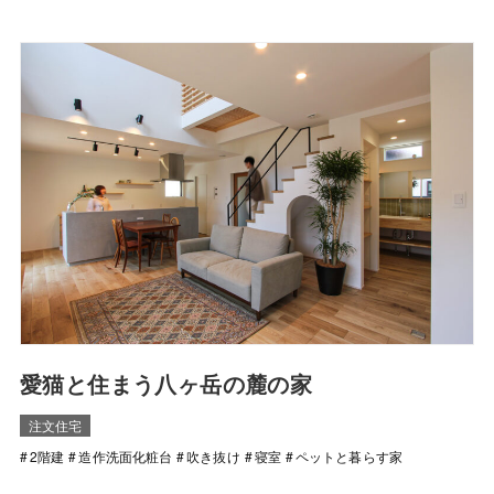
愛猫と住まう八ヶ岳の麓の家
注文住宅
2階建
造作洗面化粧台
吹き抜け
寝室
ペットと暮らす家