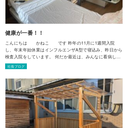
健康が一番！！
こんにちは かねこ です 昨年の11月に1週間入院
し、年末年始休業はインフルエンザA型で寝込み、昨日から
検査入院をしています。 何だか最近は、みんなに看病して
もらい、ご迷惑をお掛けしながら過ごしています。 これで
社長ブログ
はいけないと。。。 私も50歳を過ぎ、健康には十分に留意
しなくてはいけないなぁ～。 とつくずく思っている今日こ
の頃です。 退院したら、徐々に体力…