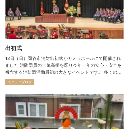
出初式
12日（日）岡谷市消防出初式がカノラホールにて開催され
ました 消防団員の士気高揚を図り今年一年の安心・安全を
祈念する消防団活動最初の大きなイベントです。 多くの先
人の努力・苦労により今日が築かれている事に改めて感謝
スタッフブログ
する場でもあります 特に大きな功績はありませんが消防団
活動もこの４月から23年目に突入 改めて長女と同じ年であ
る事に気づく。そして今年は長男無事2…