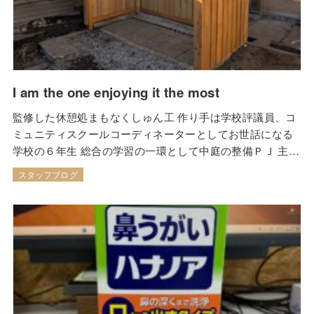
I am the one enjoying it the most
監修した休憩処まもなくしゅん工 作り手は学校評議員、コ
ミュニティスクールコーディネーターとしてお世話になる
学校の６年生 総合の学習の一環として中庭の整備ＰＪ 主体
的かつ創造的な思考、探求心で取り組む児童の学校生活最
スタッフブログ
後の作品 注意した点 先生という仕事の大変さを改めて痛感
来年度はアスレチックの大規模修繕工事を控え、子どもた
ちとの関りを模索中