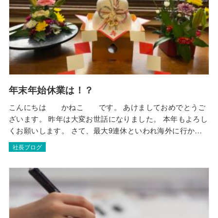
年末年始休業は！？
こんにちは かねこ です。 あけましておめでとうご
ざいます。 昨年は大変お世話になりました。 本年もよろし
くお願いします。 さて、最大9連休といわれ海外に行かれ
た方も多かった年末年始休業ですが、弊社も9連休となりま
社長ブログ
した。 私は、大みそかに39度の熱が出てしまい、元日に当
番医に行き、インフルエンザA型の陽性。 薬のアレルギー
がある為、大事をとってタミフルは…