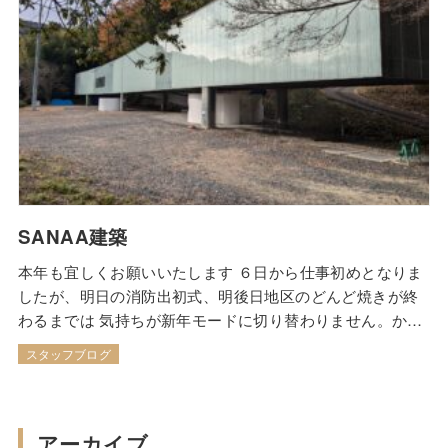
SANAA建築
本年も宜しくお願いいたします ６日から仕事初めとなりま
したが、明日の消防出初式、明後日地区のどんど焼きが終
わるまでは 気持ちが新年モードに切り替わりません。かな
りのスロースターターです（笑） さて、建築25周年を記念
スタッフブログ
して昨年末（12月27日閉展）まで開催されていた、特別企
画展へ行きました 全長80ｍの構造体を6本の柱で支えるピ
ロティ構造 妹島和世さんと西沢立…
アーカイブ