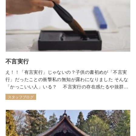
不言実行
え！！「有言実行」じゃないの？子供の書初めが「不言実
行」だったことの衝撃私の無知が露わになりました そんな
「かっこいい人」いる？ 不言実行の存在感たるや抜群
で、 有言実行タイプの人が“人気”を集めやすいとするなら
スタッフブログ
ば、 不言実行の人は“尊敬”を集めやすい らしい なるほ
ど、あれこれ言わないことのカッコよさ自分の言葉に向か
うカッコよさどちらもステキ♡ わが子に…